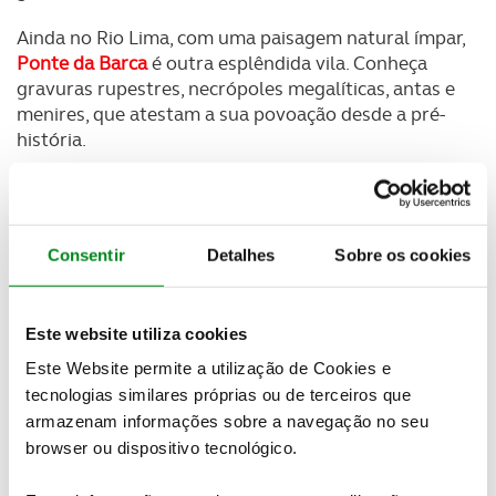
Ainda no Rio Lima, com uma paisagem natural ímpar,
Ponte da Barca
é outra esplêndida vila. Conheça
gravuras rupestres, necrópoles megalíticas, antas e
menires, que atestam a sua povoação desde a pré-
história.
Arcos de Valdevez
é outra encantadora vila raiana
banhada pelo rio Vez, principal afluente do Lima. A
Porta do Mezio
é uma das cinco portas do Parque
Consentir
Detalhes
Sobre os cookies
Nacional Peneda Gerês.
Outras sugestões: percorra a costa entre Viana do
Este website utiliza cookies
Castelo e Valença na direção norte.
Moledo
é uma
aldeia que oferece uma das praias mais bonitas da
Este Website permite a utilização de Cookies e
Região Norte. Dirija-se depois a
Caminha
, na foz do rio
tecnologias similares próprias ou de terceiros que
Minho e na fronteira com Espanha. Visite o
Miradouro
armazenam informações sobre a navegação no seu
Sino de Mouros
, de onde terá uma vista espetacular
browser ou dispositivo tecnológico.
sobre a Praia do Moledo.