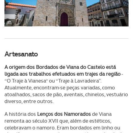
parceiros e organizações na UE e em países terceiros.
O ACP garantirá que as transferências internacionais de
dados pessoais serão realizadas apenas com o seu
consentimento e quando tal se afigure estritamente
necessário no contexto dos serviços a prestar.
Artesanato
Realçamos que o bloqueio de certo tipo de Cookies e
tecnologias similares pode ter impacto na sua
A origem dos Bordados de Viana do Castelo está
experiência de navegação no Website e nos serviços
ligada aos trabalhos efetuados em trajes da região
-
disponibilizados.
“O Traje à Vianesa“ ou “Traje à Lavradeira”.
Atualmente, encontram-se peças variadas, como
Consulte a política de cookies do site.
atoalhados, sacos de pão, aventais, chinelos, vestuário
diverso, entre outros.
A história dos
Lenços dos Namorados
de Viana
remonta ao século XVII que, além de estéticos,
celebravam o namoro. Eram bordados em linho ou