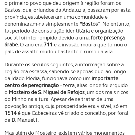
o primeiro povo que deu origem à região foram os
Bastos, que, oriundos da Andaluzia, passaram por esta
província, estabeleceram uma comunidade e
denominaram-na simplesmente
“Bastos”
. No entanto,
tal período de construção identitária e organização
social foi interrompido devido a uma
forte presença
árabe
. O ano era
711
e a invasão moura que tomou o
país de assalto mudou bastante o rumo da vila.
Durante os séculos seguintes, a informação sobre a
região era escassa, sabendo-se apenas que, ao longo
da Idade Média, funcionava como um
importante
centro de peregrinação
– terra, aliás, onde foi erguido
o
Mosteiro de S. Miguel de Refojos
, um dos mais ricos
do Minho na altura. Apesar de se tratar de uma
povoação antiga, cuja prosperidade era visível, só em
1514
é que Cabeceiras vê criado o concelho, por foral
de
D. Manuel I.
Mas além do Mosteiro, existem vários monumentos