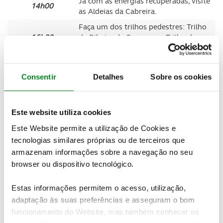
Já com as energias recuperadas, visite
14h00
as Aldeias da Cabreira.
Faça um dos trilhos pedestres: Trilho
16h00
da Ribeira de Cavez ou o Trilho de
Torrinheiras.
Se ainda tiver energias, dê um passeio
18h00
de bicicleta na
Ecopista do Tâmega
.
Consentir
Detalhes
Sobre os cookies
Itinerários possíveis
Este website utiliza cookies
Este Website permite a utilização de Cookies e
Sugestão de itinerário 1 I
244 km
tecnologias similares próprias ou de terceiros que
Tempo de percurso I
3h53m, só o tempo de condução
armazenam informações sobre a navegação no seu
browser ou dispositivo tecnológico.
Dedique uma tarde, reúna a família e abasteça o carro.
Apesar de ser uma viagem longa, passará pelos
Estas informações permitem o acesso, utilização,
principais pontos turísiticos de Cabeceiras de Basto: o
adaptação às suas preferências e asseguram o bom
seu património, as suas freguesias e ainda o ar puro
funcionamento do Website, mas também conhecer os
da Serra da Cabreira.