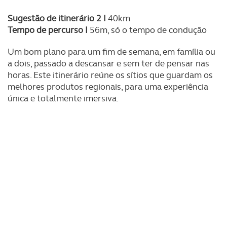
dados pessoais serão realizadas apenas com o seu
consentimento e quando tal se afigure estritamente
Sugestão de itinerário 2 I
40km
Tempo de percurso I
56m, só o tempo de condução
necessário no contexto dos serviços a prestar.
Um bom plano para um fim de semana, em família ou
Realçamos que o bloqueio de certo tipo de Cookies e
a dois, passado a descansar e sem ter de pensar nas
tecnologias similares pode ter impacto na sua
horas. Este itinerário reúne os sítios que guardam os
experiência de navegação no Website e nos serviços
melhores produtos regionais, para uma experiência
disponibilizados.
única e totalmente imersiva.
Consulte a política de cookies do site.