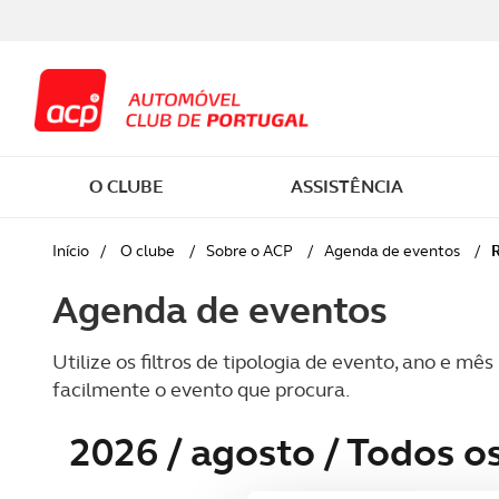
O CLUBE
ASSISTÊNCIA
SER SÓCIO
EM VIAGEM
CARTA DE CONDUÇÃO
COMPRAR CARRO
CASA E VEÍCULOS
VIAGENS
Atuali
Início
/
O clube
/
Sobre o ACP
/
Agenda de eventos
/
R
Agenda de eventos
SOBRE O ACP
SAÚDE
CURSOS PESSOAIS
MANUTENÇÃO AUTOMÓVEL
PESSOAIS
WORKSHOPS HAPPY HOUR
Lança
MOBILIDADE E SEGURANÇA
CASA
CURSOS PARA MENORES
FISCALIDADE
SAÚDE
ESTRADA FORA
Ensaio
Utilize os filtros de tipologia de evento, ano e mê
RODOVIÁRIA
facilmente o evento que procura.
JURÍDICA E DOCUMENTOS
CURSOS PARA PROFISSIONAIS
ELÉTRICOS
LAZER
CAMPISMO
Podca
RESPONSABILIDADE SOCIAL E
2026
/ agosto
/ Todos o
AMBIENTAL
DESCONTOS E POUPANÇA
CONDUTOR EM DIA
SIMULADORES
MONTANHISMO
Despo