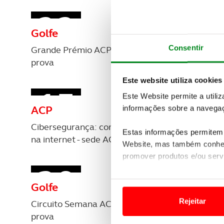
REVISTA ACP
PETS
SOBRE O ACP SEGUROS
22
2
CLÁSSICOS
Consentir
GOLFE
agosto
agost
Este website utiliza cookies
AUTOCARAVANISMO
Este Website permite a utili
Golfe
Golfe
informações sobre a navegaç
Grande Prémio ACP Golfe - 7ª
ACP Golfe
Estas informações permitem 
prova
prova
Website, mas também conhec
promover produtos e/ou serv
15
2
Em alguns casos, a utilizaç
tempo as suas preferências 
Rejeitar
Usamos cookies para melhorar