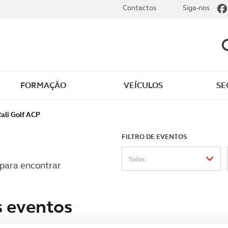
Contactos
Siga-nos
FORMAÇÃO
VEÍCULOS
SE
dade
Clássicos
ali Golf ACP
mentos
FILTRO DE EVENTOS
Notícias do clube
Todos
s
Golfe
s para encontrar
sts
Revista ACP Edição
s eventos
impressa
rto