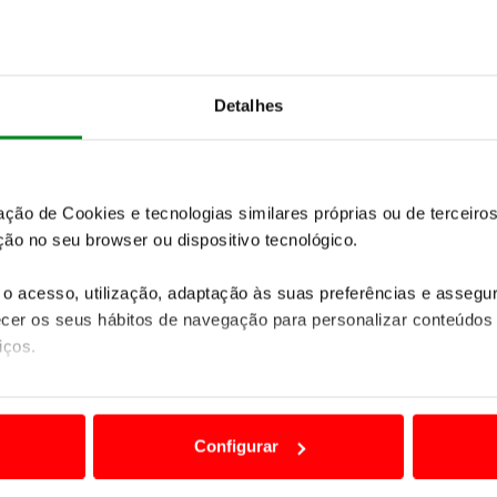
10
5
Detalhes
setembro
o
zação de Cookies e tecnologias similares próprias ou de tercei
Golfe
ão no seu browser ou dispositivo tecnológico.
ACP Golfe Ultra Sunset Tou
 Ultra Sunset Golf - 5ª
o acesso, utilização, adaptação às suas preferências e asseg
er os seus hábitos de navegação para personalizar conteúdos
iços.
24
0
ão destas tecnologias dependem do seu consentimento, definind
e limitando o acesso a informações durante a navegação no Web
Configurar
 a sua experiência digital, personalizar conteúdos e anúncios,