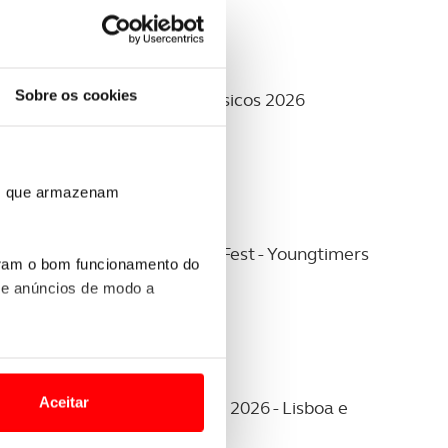
12
Sobre os cookies
setembro
ros que armazenam
Clássicos
r - Final
Rally ACP Clássicos 2026
uram o bom funcionamento do
 e anúncios de modo a
26
o nesses termos e a todo o
site.
Aceitar
 para lhe proporcionar