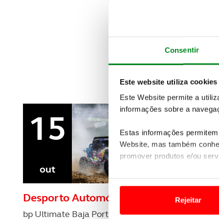
Consentir
Este website utiliza cookies
Este Website permite a utili
informações sobre a navegaç
15
1
Estas informações permitem 
Website, mas também conhec
promover produtos e/ou serv
out
nov
Em alguns casos, a utilizaç
tempo as suas preferências 
Desporto Automóvel
Despor
Rejeitar
bp Ultimate Baja Portalegre 500
bp Ultima
Usamos cookies para melhorar