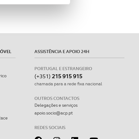
site.
e e de análise, com parceiros
apenas com o seu
estar.
MÓVEL
ASSISTÊNCIA E APOIO 24H
 na sua experiência de
PORTUGAL E ESTRANGEIRO
(+351)
215 915 915
rico
chamada para a rede fixa nacional
OUTROS CONTACTOS
Delegações e serviços
apoio.socio@acp.pt
Race
REDES SOCIAIS