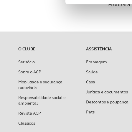
Fronteira
funcionalidades de redes so
Adicionalmente partilhamos i
e organizações na UE e em p
O ACP garantirá que as tran
consentimento e quando tal s
O CLUBE
ASSISTÊNCIA
Realçamos que o bloqueio de 
Ser sócio
Em viagem
navegação no Website e nos 
Sobre o ACP
Saúde
Mobilidade e segurança
Casa
Consulte a política de cookie
rodoviária
Jurídica e documentos
Responsabilidade social e
Descontos e poupança
ambiental
Pets
Revista ACP
Clássicos