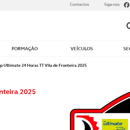
Contactos
Siga-nos
FORMAÇÃO
VEÍCULOS
SE
dade
Clássicos
p Ultimate 24 Horas TT Vila de Fronteira 2025
mentos
Notícias do clube
nteira 2025
s
Golfe
sts
Revista ACP Edição
impressa
rto