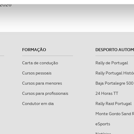
 2026
ciais, bem como para analisar dados de navegação no nosso web
nformação, relativa à sua utilização do nosso site de publicidad
aíses terceiros.
sferências internacionais de dados pessoais serão realizadas 
e afigure estritamente necessário no contexto dos serviços a pr
FORMAÇÃO
DESPORTO AUTO
certo tipo de Cookies e tecnologias similares pode ter impacto
Carta de condução
Rally de Portugal
serviços disponibilizados.
Cursos pessoais
Rally Portugal Histó
Cursos para menores
Baja Portalegre 500
s do site.
Cursos para profissionais
24 Horas TT
Condutor em dia
Rally Raid Portugal
Monte Gordo Sand 
eSports