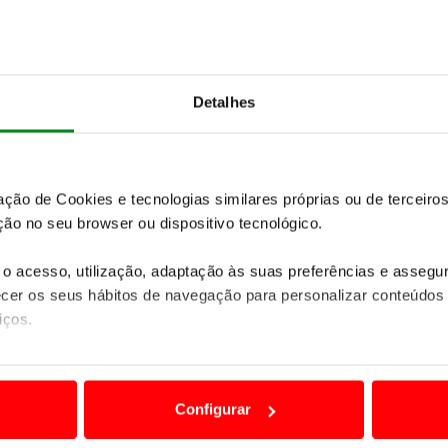
SAIBA MAIS
Detalhes
Próximos eventos
zação de Cookies e tecnologias similares próprias ou de tercei
ão no seu browser ou dispositivo tecnológico.
2
o acesso, utilização, adaptação às suas preferências e asseg
er os seus hábitos de navegação para personalizar conteúdos
iços.
ão destas tecnologias dependem do seu consentimento, definind
e limitando o acesso a informações durante a navegação no Web
to Automóvel
Configurar
te 24 Horas TT Vila de
 a sua experiência digital, personalizar conteúdos e anúncios,