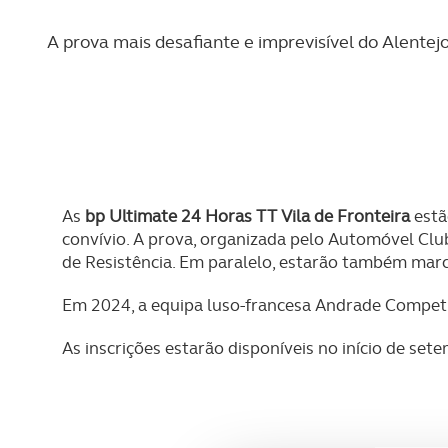
REVISTA ACP
PETS
SOBRE O ACP SEGUROS
A prova mais desafiante e imprevisível do Alentejo
CLÁSSICOS
GOLFE
AUTOCARAVANISMO
As
bp Ultimate 24 Horas TT Vila de Fronteira
estã
convívio. A prova, organizada pelo Automóvel Club
de Resistência. Em paralelo, estarão também marca
Em 2024, a equipa luso-francesa Andrade Competit
As inscrições estarão disponíveis no início de set