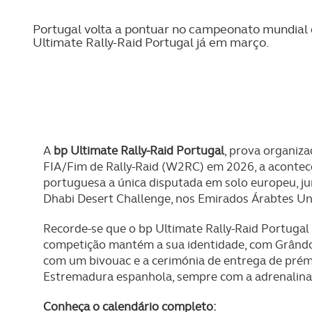
REVISTA ACP
PETS
SOBRE O ACP SEGUROS
Portugal volta a pontuar no campeonato mundial 
Ultimate Rally-Raid Portugal já em março.
CLÁSSICOS
GOLFE
AUTOCARAVANISMO
A
bp Ultimate Rally-Raid Portugal
, prova organiz
FIA/Fim de Rally-Raid (W2RC) em 2026, a acontec
portuguesa a única disputada em solo europeu, jun
Dhabi Desert Challenge, nos Emirados Árabtes Un
Recorde-se que o bp Ultimate Rally-Raid Portugal
competição mantém a sua identidade, com Grândola
com um bivouac e a cerimónia de entrega de prémi
Estremadura espanhola, sempre com a adrenalina
Conheça o calendário completo: