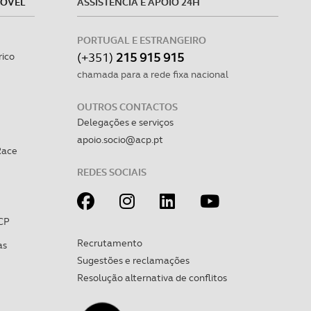
MÓVEL
ASSISTÊNCIA E APOIO 24H
PORTUGAL E ESTRANGEIRO
(+351)
215 915 915
rico
chamada para a rede fixa nacional
OUTROS CONTACTOS
Delegações e serviços
apoio.socio@acp.pt
Race
REDES SOCIAIS
CP
Recrutamento
as
Sugestões e reclamações
Resolução alternativa de conflitos