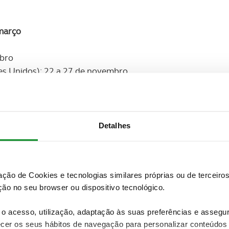
 março
ubro
es Unidos): 22 a 27 de novembro
Não perca todas as atualizações sobre esta grande prova
Detalhes
SAIBA MAIS
zação de Cookies e tecnologias similares próprias ou de tercei
ão no seu browser ou dispositivo tecnológico.
o acesso, utilização, adaptação às suas preferências e asseg
Próximos eventos
er os seus hábitos de navegação para personalizar conteúdos