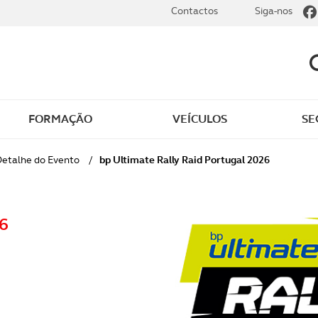
Contactos
Siga-nos
FORMAÇÃO
VEÍCULOS
SE
dade
Clássicos
etalhe do Evento
/
bp Ultimate Rally Raid Portugal 2026
mentos
Notícias do clube
26
s
Golfe
sts
Revista ACP Edição
impressa
rto