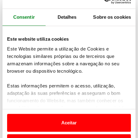
Chamar a
Chamar um médico
assistência em
a casa
Consentir
Detalhes
Sobre os cookies
viagem
Obter contactos de
Este website utiliza cookies
Partilhar a sua
emergência perto
localização
Este Website permite a utilização de Cookies e
de si
tecnologias similares próprias ou de terceiros que
armazenam informações sobre a navegação no seu
Aceder às notícias
browser ou dispositivo tecnológico.
Pesquisar todos os
do mundo
contactos do ACP
automóvel
Estas informações permitem o acesso, utilização,
adaptação às suas preferências e asseguram o bom
funcionamento do Website, mas também conhecer os
Descarregue aqui gratuitamente
seus hábitos de navegação para personalizar conteúdos
e anúncios de modo a promover produtos e/ou serviços.
Aceitar
Em alguns casos, a utilização destas tecnologias
dependem do seu consentimento, definindo nesses