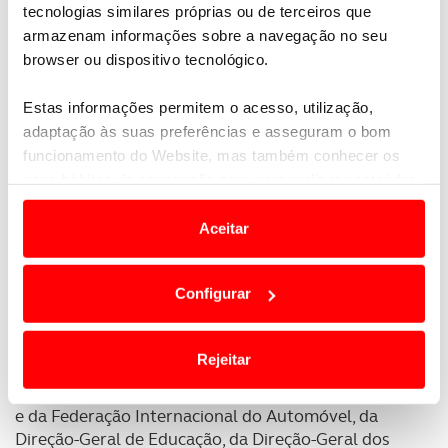
tecnologias similares próprias ou de terceiros que
os ‘embaixadores’ das boas práticas junto dos pais e
armazenam informações sobre a navegação no seu
amigos.
browser ou dispositivo tecnológico.
Estas informações permitem o acesso, utilização,
adaptação às suas preferências e asseguram o bom
funcionamento do Website, mas também conhecer os
seus hábitos de navegação para personalizar conteúdos
e anúncios de modo a promover produtos e/ou serviços.
Aceitar
Em alguns casos, a utilização destas tecnologias
dependem do seu consentimento, definindo nesses
Configurar
termos e a todo o tempo as suas preferências e limitando
o acesso a informações durante a navegação no
Website.
Rejeitar
O programa, de caráter extracurricular, tem o apoio
institucional do Ministério da Administração Interna
Usamos cookies para melhorar a sua experiência digital,
e da Federação Internacional do Automóvel, da
personalizar conteúdos e anúncios, para lhe proporcionar
Direção-Geral de Educação, da Direção-Geral dos
funcionalidades de redes sociais, bem como para