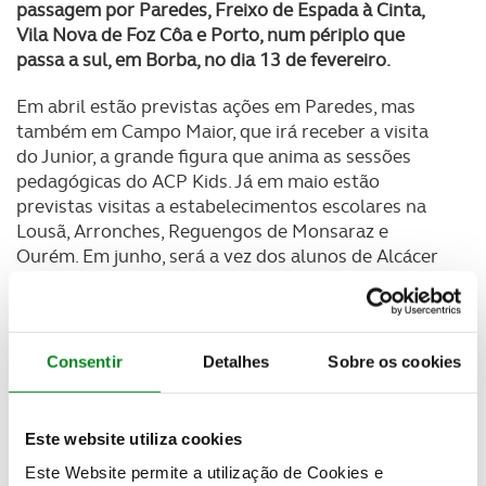
passagem por Paredes, Freixo de Espada à Cinta,
Vila Nova de Foz Côa e Porto, num périplo que
passa a sul, em Borba, no dia 13 de fevereiro.
Em abril estão previstas ações em Paredes, mas
também em Campo Maior, que irá receber a visita
do Junior, a grande figura que anima as sessões
pedagógicas do ACP Kids. Já em maio estão
previstas visitas a estabelecimentos escolares na
Lousã, Arronches, Reguengos de Monsaraz e
Ourém. Em junho, será a vez dos alunos de Alcácer
do Sal, num calendário que ainda não está
totalmente fechado.
As ações do ACP Kids estão divididas numa parte
Consentir
Detalhes
Sobre os cookies
teórica e outra prática, com simulação de ambiente
rodoviário e foco nas situações perigosas mais
comuns no quotidiano das crianças, destina-se às
Este website utiliza cookies
escolas da região, com o objetivo de incutir regras
Este Website permite a utilização de Cookies e
de segurança rodoviária nos mais novos tornando-