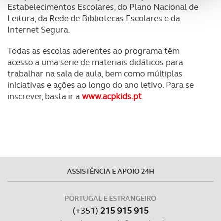
Estabelecimentos Escolares, do Plano Nacional de
analisar dados de navegação no nosso website.
Leitura, da Rede de Bibliotecas Escolares e da
Internet Segura.
Adicionalmente partilhamos informação, relativa à sua
utilização do nosso site de publicidade e de análise, com
Todas as escolas aderentes ao programa têm
parceiros e organizações na UE e em países terceiros.
acesso a uma serie de materiais didáticos para
trabalhar na sala de aula, bem como múltiplas
O ACP garantirá que as transferências internacionais de
iniciativas e ações ao longo do ano letivo. Para se
dados pessoais serão realizadas apenas com o seu
inscrever, basta ir a
www.acpkids.pt
.
consentimento e quando tal se afigure estritamente
necessário no contexto dos serviços a prestar.
Realçamos que o bloqueio de certo tipo de Cookies e
tecnologias similares pode ter impacto na sua
experiência de navegação no Website e nos serviços
ASSISTÊNCIA E APOIO 24H
disponibilizados.
PORTUGAL E ESTRANGEIRO
Consulte a política de cookies do site.
(+351)
215 915 915