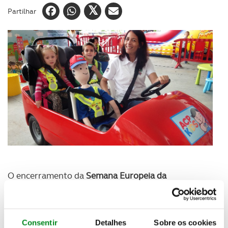
Partilhar
O encerramento da
Semana Europeia da
Mobilidade
, em Lisboa, é dedicado a toda a família.
“Combina e Move-te”
dá o mote a uma tarde com
várias atividades lúdicas e gratuitas para toda a
Consentir
Detalhes
Sobre os cookies