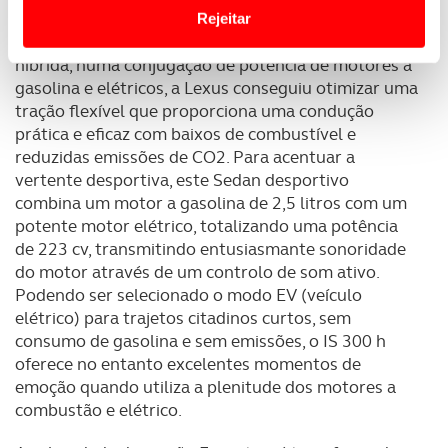
Website.
inúmeros sistemas de segurança ativa e passiva.
Rejeitar
Vinte anos de experiência progressiva na tecnologia
Usamos cookies para melhorar a sua experiência digital,
híbrida, numa conjugação de potência de motores a
personalizar conteúdos e anúncios, para lhe proporcionar
gasolina e elétricos, a Lexus conseguiu otimizar uma
funcionalidades de redes sociais, bem como para
tração flexível que proporciona uma condução
analisar dados de navegação no nosso website.
prática e eficaz com baixos de combustível e
reduzidas emissões de CO2. Para acentuar a
Adicionalmente partilhamos informação, relativa à sua
vertente desportiva, este Sedan desportivo
utilização do nosso site de publicidade e de análise, com
combina um motor a gasolina de 2,5 litros com um
parceiros e organizações na UE e em países terceiros.
potente motor elétrico, totalizando uma potência
de 223 cv, transmitindo entusiasmante sonoridade
do motor através de um controlo de som ativo.
O ACP garantirá que as transferências internacionais de
Podendo ser selecionado o modo EV (veículo
dados pessoais serão realizadas apenas com o seu
elétrico) para trajetos citadinos curtos, sem
consentimento e quando tal se afigure estritamente
consumo de gasolina e sem emissões, o IS 300 h
necessário no contexto dos serviços a prestar.
oferece no entanto excelentes momentos de
emoção quando utiliza a plenitude dos motores a
Realçamos que o bloqueio de certo tipo de Cookies e
combustão e elétrico.
tecnologias similares pode ter impacto na sua
experiência de navegação no Website e nos serviços