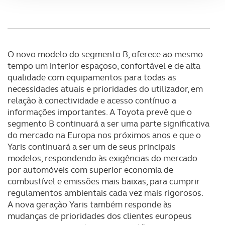
Adicionalmente partilhamos informação, relativa à sua
utilização do nosso site de publicidade e de análise, com
parceiros e organizações na UE e em países terceiros.
O novo modelo do segmento B, oferece ao mesmo
tempo um interior espaçoso, confortável e de alta
O ACP garantirá que as transferências internacionais de
qualidade com equipamentos para todas as
dados pessoais serão realizadas apenas com o seu
necessidades atuais e prioridades do utilizador, em
consentimento e quando tal se afigure estritamente
relação à conectividade e acesso contínuo a
necessário no contexto dos serviços a prestar.
informações importantes. A Toyota prevê que o
segmento B continuará a ser uma parte significativa
Realçamos que o bloqueio de certo tipo de Cookies e
do mercado na Europa nos próximos anos e que o
tecnologias similares pode ter impacto na sua
Yaris continuará a ser um de seus principais
experiência de navegação no Website e nos serviços
modelos, respondendo às exigências do mercado
disponibilizados.
por automóveis com superior economia de
combustível e emissões mais baixas, para cumprir
Consulte a política de cookies do site.
regulamentos ambientais cada vez mais rigorosos.
A nova geração Yaris também responde às
mudanças de prioridades dos clientes europeus