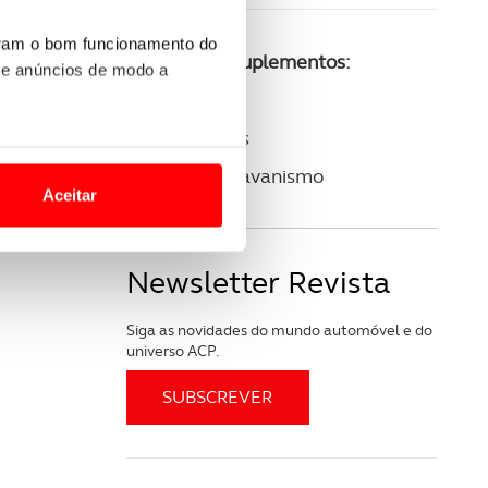
uram o bom funcionamento do
Consulte os suplementos:
 e anúncios de modo a
ACP Golfe
ACP Clássicos
o nesses termos e a todo o
ACP Autocaravanismo
site.
Aceitar
 para lhe proporcionar
site.
Newsletter Revista
e e de análise, com parceiros
Siga as novidades do mundo automóvel e do
universo ACP.
apenas com o seu
estar.
 na sua experiência de