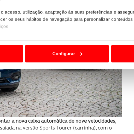
o acesso, utilização, adaptação às suas preferências e asseg
er os seus hábitos de navegação para personalizar conteúdos
iços.
ão destas tecnologias dependem do seu consentimento, definind
e limitando o acesso a informações durante a navegação no Web
Configurar
 a sua experiência digital, personalizar conteúdos e anúncios,
ciais, bem como para analisar dados de navegação no nosso web
nformação, relativa à sua utilização do nosso site de publicidad
aíses terceiros.
sferências internacionais de dados pessoais serão realizadas 
e afigure estritamente necessário no contexto dos serviços a pr
ontar a nova caixa automática de nove velocidades
,
certo tipo de Cookies e tecnologias similares pode ter impacto
aiada na versão Sports Tourer (carrinha), com o