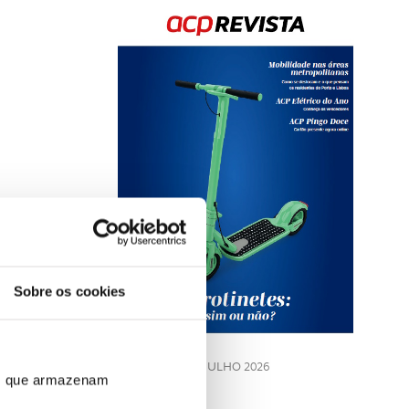
Rev
202
Sobre os cookies
LE
JULHO 2026
ros que armazenam