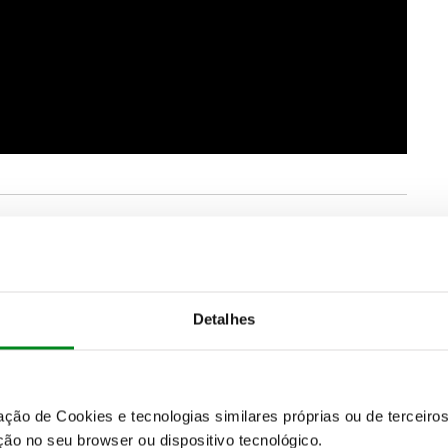
nte nova de propulsores, com o propósito de
nte as emissões de CO2, baixando, em alguns casos,
Detalhes
zação de Cookies e tecnologias similares próprias ou de tercei
ão no seu browser ou dispositivo tecnológico.