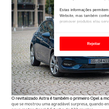
Estas informações permitem 
Website, mas também conhec
promover produtos e/ou serv
Em alguns casos, a utilizaç
tempo as suas preferências 
Rejeitar
Usamos cookies para melhorar
funcionalidades de redes so
Adicionalmente partilhamos i
e organizações na UE e em p
O ACP garantirá que as tran
consentimento e quando tal s
O revitalizado Astra é também o primeiro Opel a m
Realçamos que o bloqueio de 
que se mostrou uma agradável surpresa, quando ens