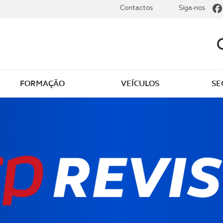
Contactos
Siga-nos
FORMAÇÃO
VEÍCULOS
SE
aúde Prime
Seguro de saúde ACP -
Multicare
e não Conta
Seguro de saúde ACP -
Victoria
 de doenças graves