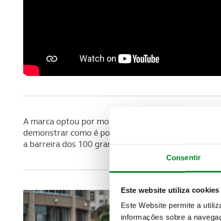
A marca optou por montar no Astra a gama totalme
demonstrar como é possível reduzir significativame
a barreira dos 100 gramas por quilómetro.
Consentir
Este website utiliza cookies
Este Website permite a utili
informações sobre a navegaç