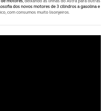
 de motores
, deixando as linhas do Astra para outras
losofia dos novos motores de 3 cilindros a gasolina e
o, com consumos muito lisonjeiros.