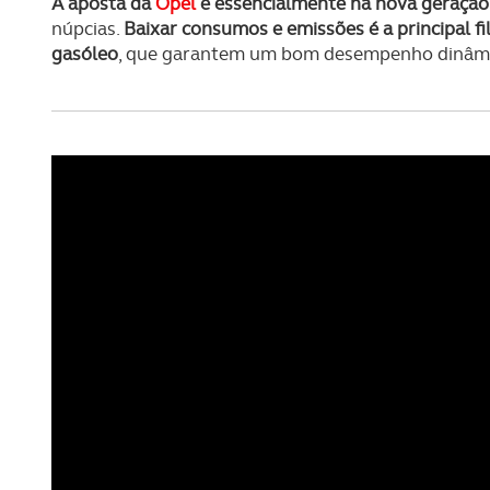
A aposta da
Opel
é essencialmente na nova geração
núpcias.
Baixar consumos e emissões é a principal fi
gasóleo
, que garantem um bom desempenho dinâmic