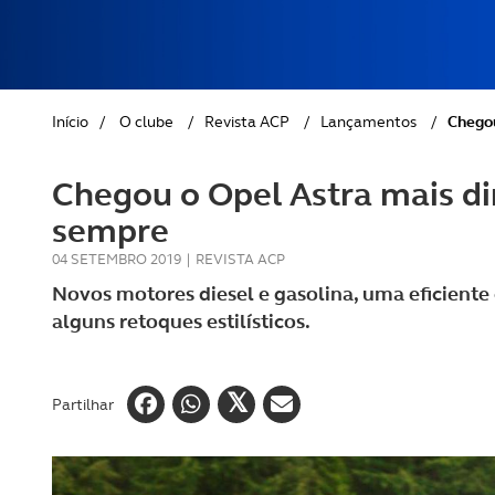
REVISTA ACP
PETS
SOBRE O ACP SEGUROS
CLÁSSICOS
Início
/
O clube
/
Revista ACP
/
Lançamentos
/
Chegou
GOLFE
Chegou o Opel Astra mais di
AUTOCARAVANISMO
sempre
04 SETEMBRO 2019
|
REVISTA ACP
Novos motores diesel e gasolina, uma eficiente
alguns retoques estilísticos.
Partilhar