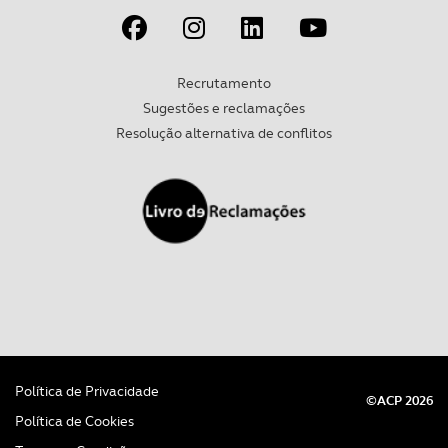
parceiros e organizações na UE e em países terceiros.
O ACP garantirá que as transferências internacionais de
Recrutamento
dados pessoais serão realizadas apenas com o seu
Sugestões e reclamações
consentimento e quando tal se afigure estritamente
Resolução alternativa de conflitos
necessário no contexto dos serviços a prestar.
Realçamos que o bloqueio de certo tipo de Cookies e
tecnologias similares pode ter impacto na sua
experiência de navegação no Website e nos serviços
disponibilizados.
Consulte a política de cookies do site.
Política de Privacidade
©ACP 2026
Política de Cookies