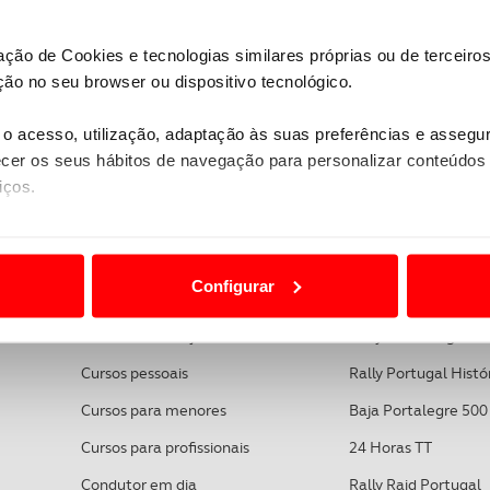
zação de Cookies e tecnologias similares próprias ou de tercei
ão no seu browser ou dispositivo tecnológico.
VOLTAR AO INÍCIO
o acesso, utilização, adaptação às suas preferências e asseg
er os seus hábitos de navegação para personalizar conteúdos
iços.
ão destas tecnologias dependem do seu consentimento, definind
e limitando o acesso a informações durante a navegação no Web
Configurar
FORMAÇÃO
DESPORTO AUTO
 a sua experiência digital, personalizar conteúdos e anúncios,
Carta de condução
Rally de Portugal
ciais, bem como para analisar dados de navegação no nosso web
Cursos pessoais
Rally Portugal Histó
nformação, relativa à sua utilização do nosso site de publicidad
Cursos para menores
Baja Portalegre 500
aíses terceiros.
Cursos para profissionais
24 Horas TT
sferências internacionais de dados pessoais serão realizadas 
Condutor em dia
Rally Raid Portugal