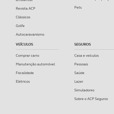
consentimento e quando tal s
Pets
Revista ACP
Realçamos que o bloqueio de 
Clássicos
navegação no Website e nos 
Golfe
Consulte a política de cookie
Autocaravanismo
VEÍCULOS
SEGUROS
Comprar carro
Casa e veículos
Manutenção automóvel
Pessoais
Fiscalidade
Saúde
Elétricos
Lazer
Simuladores
Sobre o ACP Seguros