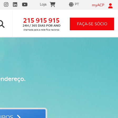
Loja
PT
myACP
215 915 915
FAÇA-SE SÓCIO
24H / 365 DIAS POR ANO
chamada para a rede fixa nacional
endereço.
UROS