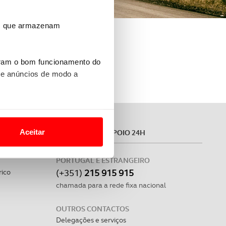
ros que armazenam
uram o bom funcionamento do
 e anúncios de modo a
o nesses termos e a todo o
site.
Aceitar
MÓVEL
ASSISTÊNCIA E APOIO 24H
 para lhe proporcionar
site.
PORTUGAL E ESTRANGEIRO
(+351)
215 915 915
rico
e e de análise, com parceiros
chamada para a rede fixa nacional
OUTROS CONTACTOS
apenas com o seu
Delegações e serviços