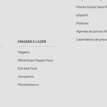
e afigure estritamente necessário no contexto dos serviços a pr
Monte Gordo Sand 
certo tipo de Cookies e tecnologias similares pode ter impacto
eSports
serviços disponibilizados.
Notícias
s do site.
Agenda de provas A
Calendários de prov
VIAGENS E LAZER
Viagens
Workshops Happy Hour
Estrada Fora
Campismo
Montanhismo