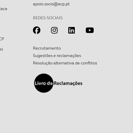
estar.
apoio.socio@acp.pt
Race
 na sua experiência de
REDES SOCIAIS
CP
Recrutamento
as
Sugestões e reclamações
Resolução alternativa de conflitos