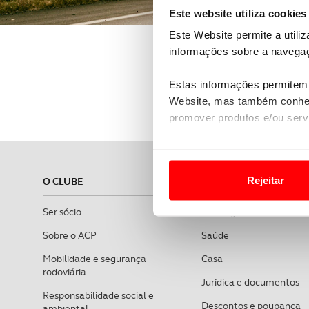
Este website utiliza cookies
Este Website permite a utili
informações sobre a navegaç
Estas informações permitem 
Website, mas também conhec
promover produtos e/ou serv
Em alguns casos, a utilizaç
tempo as suas preferências 
Rejeitar
O CLUBE
ASSISTÊNCIA
Usamos cookies para melhorar
Ser sócio
Em viagem
funcionalidades de redes so
Sobre o ACP
Saúde
Adicionalmente partilhamos i
Mobilidade e segurança
Casa
e organizações na UE e em p
rodoviária
Jurídica e documentos
Responsabilidade social e
O ACP garantirá que as tran
Descontos e poupança
ambiental