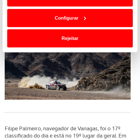
Em alguns casos, a utilização destas tecnologias
dependem do seu consentimento, definindo nesses
Configurar
termos e a todo o tempo as suas preferências e limitando
o acesso a informações durante a navegação no
Website.
Rejeitar
Usamos cookies para melhorar a sua experiência digital,
personalizar conteúdos e anúncios, para lhe proporcionar
funcionalidades de redes sociais, bem como para
analisar dados de navegação no nosso website.
Adicionalmente partilhamos informação, relativa à sua
utilização do nosso site de publicidade e de análise, com
parceiros e organizações na UE e em países terceiros.
O ACP garantirá que as transferências internacionais de
dados pessoais serão realizadas apenas com o seu
Filipe Palmeiro, navegador de Vanagas, foi o 17º
consentimento e quando tal se afigure estritamente
classificado do dia e está no 19º lugar da geral. Em
necessário no contexto dos serviços a prestar.