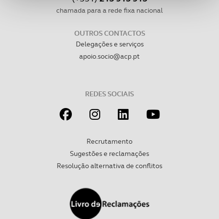
funcionalidades de redes sociais, bem como para
chamada para a rede fixa nacional
analisar dados de navegação no nosso website.
OUTROS CONTACTOS
Adicionalmente partilhamos informação, relativa à sua
Delegações e serviços
utilização do nosso site de publicidade e de análise, com
apoio.socio@acp.pt
parceiros e organizações na UE e em países terceiros.
O ACP garantirá que as transferências internacionais de
REDES SOCIAIS
dados pessoais serão realizadas apenas com o seu
consentimento e quando tal se afigure estritamente
necessário no contexto dos serviços a prestar.
Recrutamento
Realçamos que o bloqueio de certo tipo de Cookies e
Sugestões e reclamações
tecnologias similares pode ter impacto na sua
Resolução alternativa de conflitos
experiência de navegação no Website e nos serviços
disponibilizados.
Consulte a política de cookies do site.