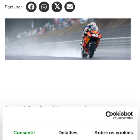
Partilhar
As condições
climatéricas
que se fizeram sentir no
Grande Prémio do Japão
de Moto2 disputado este
domingo no circuito de Twin Ring Motegi acabaram
por ser ainda mais
severas
que o previsto. A chuva
Consentir
Detalhes
Sobre os cookies
desempenhou
papel
de tal forma
preponderante