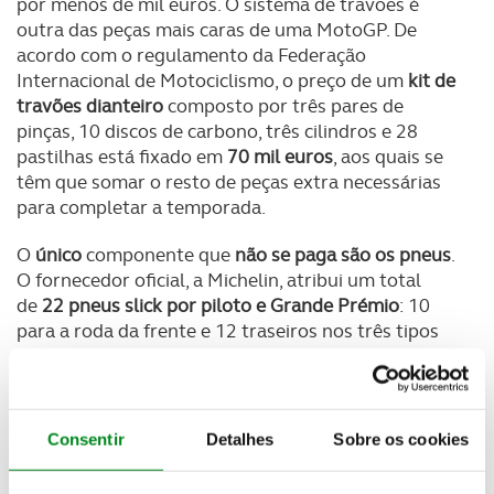
por menos de mil euros. O sistema de travões é
outra das peças mais caras de uma MotoGP. De
acordo com o regulamento da Federação
Internacional de Motociclismo, o preço de um
kit de
travões dianteiro
composto por três pares de
pinças, 10 discos de carbono, três cilindros e 28
pastilhas está fixado em
70 mil euros
, aos quais se
têm que somar o resto de peças extra necessárias
para completar a temporada.
O
único
componente que
não se paga são os pneus
.
O fornecedor oficial, a Michelin, atribui um total
de
22 pneus slick por piloto e Grande Prémio
: 10
para a roda da frente e 12 traseiros nos três tipos
disponíveis (macios, médio e duro), conseguindo um
jogo adicional em caso de participar nas duas
sessões de classificação. Em caso de
chuva
, os
pilotos dispõem de
13 pneus apropriados
(6
Consentir
Detalhes
Sobre os cookies
dianteiros e 7 traseiros), havendo lugar a um jogo
extra caso chova em pelo menos em quatro sessões