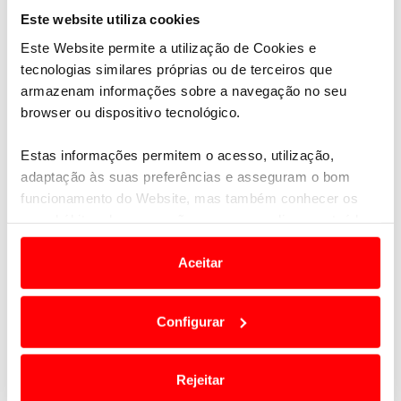
de sexta e sábado. A isto juntam-se as
jantes em
Este website utiliza cookies
fibra de carbono
, com um preço de
4.000€ por
Este Website permite a utilização de Cookies e
unidade
.
tecnologias similares próprias ou de terceiros que
armazenam informações sobre a navegação no seu
browser ou dispositivo tecnológico.
Estas informações permitem o acesso, utilização,
adaptação às suas preferências e asseguram o bom
funcionamento do Website, mas também conhecer os
seus hábitos de navegação para personalizar conteúdos
e anúncios de modo a promover produtos e/ou serviços.
Aceitar
Em alguns casos, a utilização destas tecnologias
dependem do seu consentimento, definindo nesses
Configurar
termos e a todo o tempo as suas preferências e limitando
o acesso a informações durante a navegação no
Website.
Rejeitar