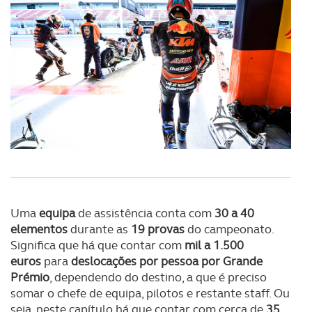
Consulte a política de cookies do site.
Uma
equipa
de assistência conta com
30 a 40
elementos
durante as
19 provas
do campeonato.
Significa que há que contar com
mil a 1.500
euros
para
deslocações por pessoa por Grande
Prémio
, dependendo do destino, a que é preciso
somar o chefe de equipa, pilotos e restante staff. Ou
seja, neste capítulo há que contar com cerca de
35