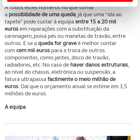
Usamos cookies para melhorar a sua experiência digital,
A todos estes números há que somar
personalizar conteúdos e anúncios, para lhe proporcionar
a
possibilidade de uma queda
, já que uma “ida ao
funcionalidades de redes sociais, bem como para
tapete” pode custar à equipa
entre 15 a 20 mil
analisar dados de navegação no nosso website.
euros
em reparações com a substituição da
carenagem, poisa pés ou manetas de travão, entre
Adicionalmente partilhamos informação, relativa à sua
outros. E se a
queda for grave
é melhor contar
utilização do nosso site de publicidade e de análise, com
com
cem mil euros
para a troca de outros
parceiros e organizações na UE e em países terceiros.
componentes, como jantes, disco de travão,
radiadores, etc. No caso de
haver danos estruturais
,
ao nível do chassis, eletrónica ou suspensão, a
O ACP garantirá que as transferências internacionais de
fatura ultrapassa
facilmente o meio milhão de
dados pessoais serão realizadas apenas com o seu
euros
. Daí que o orçamento anual se estime em 3,5
consentimento e quando tal se afigure estritamente
milhões de euros.
necessário no contexto dos serviços a prestar.
A equipa
Realçamos que o bloqueio de certo tipo de Cookies e
tecnologias similares pode ter impacto na sua
experiência de navegação no Website e nos serviços
disponibilizados.