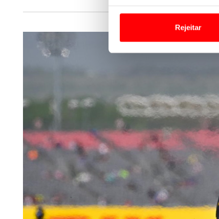
Em alguns casos, a utilizaç
tempo as suas preferências 
Rejeitar
Usamos cookies para melhorar
funcionalidades de redes so
Adicionalmente partilhamos i
e organizações na UE e em p
O ACP garantirá que as tran
consentimento e quando tal s
Realçamos que o bloqueio de 
navegação no Website e nos 
Consulte a política de cookie