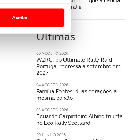
Este é o Ypsilon com que a Lancia
o nesses termos e a todo o
vai voltar aos ralis
site.
Aceitar
 para lhe proporcionar
Últimas
site.
e e de análise, com parceiros
06 AGOSTO 2026
W2RC: bp Ultimate Rally-Raid
Portugal regressa a setembro em
apenas com o seu
2027
estar.
04 AGOSTO 2026
Família Fontes: duas gerações, a
 na sua experiência de
mesma paixão
03 AGOSTO 2026
Eduardo Carpinteiro Albino triunfa
no Eco Rally Scotland
29 JUNHO 2026