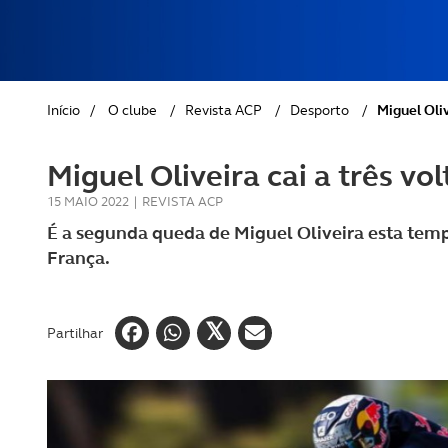
REVISTA ACP
PETS
SOBRE O ACP SEGUROS
CLÁSSICOS
Início
/
O clube
/
Revista ACP
/
Desporto
/
Miguel Oliv
GOLFE
Miguel Oliveira cai a três vo
AUTOCARAVANISMO
15 MAIO 2022
|
REVISTA ACP
É a segunda queda de Miguel Oliveira esta tem
França.
Partilhar