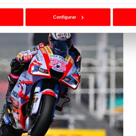
ão destas tecnologias dependem do seu consentimento, definind
e limitando o acesso a informações durante a navegação no Web
Configurar
 a sua experiência digital, personalizar conteúdos e anúncios,
ciais, bem como para analisar dados de navegação no nosso web
nformação, relativa à sua utilização do nosso site de publicidad
aíses terceiros.
sferências internacionais de dados pessoais serão realizadas 
e afigure estritamente necessário no contexto dos serviços a pr
certo tipo de Cookies e tecnologias similares pode ter impacto
serviços disponibilizados.
s do site.