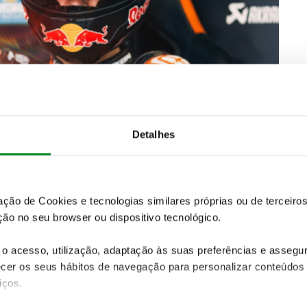
Detalhes
itória do italiano Enea Bastianini
no GP de França,
zação de Cookies e tecnologias similares próprias ou de tercei
a qual não contava. É a
terceira vitória do piloto da
ão no seu browser ou dispositivo tecnológico.
egunda posição
também foi ocupada por uma
ódio ficou
Alex Espargaro
a 4,1 segundos.
o acesso, utilização, adaptação às suas preferências e asseg
er os seus hábitos de navegação para personalizar conteúdos
om a Yamaha a 4,2 segundos e
a fechar o top 5 ficou
iços.
ati.