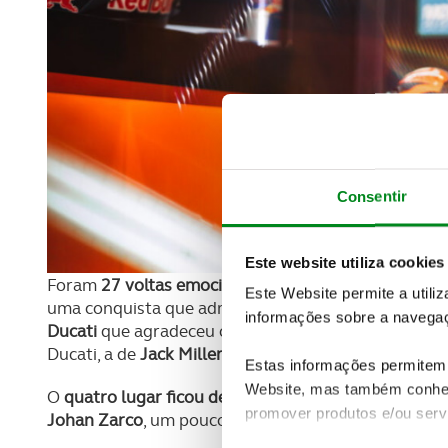
Consentir
Este website utiliza cookies
Foram
27 voltas emocionantes
que resultaram na
v
Este Website permite a utili
uma conquista que admitiu não ter sido fácil e com 
informações sobre a navegaç
Ducati
que agradeceu o sucesso a toda a equipa. A
s
Ducati, a de
Jack Miller
, a 2,7 segundos e ainda no p
Estas informações permitem 
Website, mas também conhec
O
quatro lugar ficou destinado a Fabio Quartararo
c
promover produtos e/ou serv
Johan Zarco
, um pouco mais distante com a sua Duc