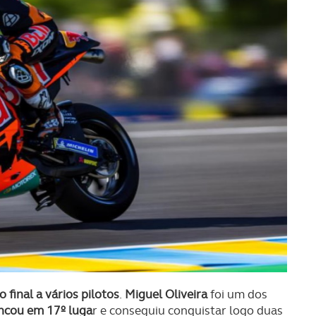
final a vários pilotos
.
Miguel Oliveira
foi um dos
ncou em 17º luga
r e conseguiu conquistar logo duas