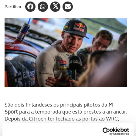
Partilhar
São dois finlandeses os principais pilotos da
M-
Sport
para a temporada que está prestes a arrancar.
Depois da Citroen ter fechado as portas ao WRC,
Lappi foi sempre um dos preferidos de Malcom
Wilson
, mas só agora houve garantias para o jovem