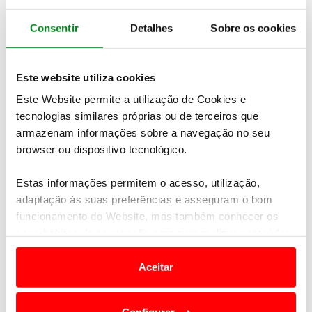
piloto se sentar ao volante de um Ford Fiesta.
Assim, e depois da saída de Elfyn Evans para a
Consentir
Detalhes
Sobre os cookies
Toyota, a M-Sport passa a contar com dois pilotos
de nacionalidade finlandesa para a totalidade das
provas do WRC 2020.
Esapekka Lappi e Teemu
Este website utiliza cookies
Suninen
são os pilotos que estarão presentes em
Este Website permite a utilização de Cookies e
todos os ralis, com a M-Sport Ford a contar ainda
tecnologias similares próprias ou de terceiros que
com a participação do jovem britânico
Gus
armazenam informações sobre a navegação no seu
Greensmith
em nove ralis do calendário mundial.
browser ou dispositivo tecnológico.
Estas informações permitem o acesso, utilização,
adaptação às suas preferências e asseguram o bom
funcionamento do Website, mas também conhecer os
seus hábitos de navegação para personalizar conteúdos
e anúncios de modo a promover produtos e/ou serviços.
Aceitar
Em alguns casos, a utilização destas tecnologias
dependem do seu consentimento, definindo nesses