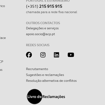
PORTUGAL E ESTRANGEIRO
(+351)
215 915 915
rico
chamada para a rede fixa nacional
OUTROS CONTACTOS
Delegações e serviços
apoio.socio@acp.pt
Race
REDES SOCIAIS
CP
Recrutamento
as
Sugestões e reclamações
Resolução alternativa de conflitos