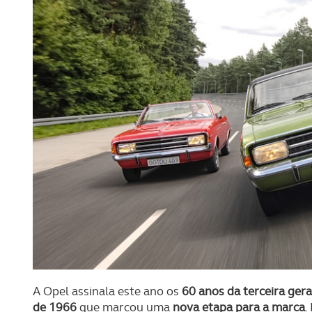
A Opel assinala este ano os
60 anos da terceira ger
de 1966
que marcou uma
nova etapa para a marca
.