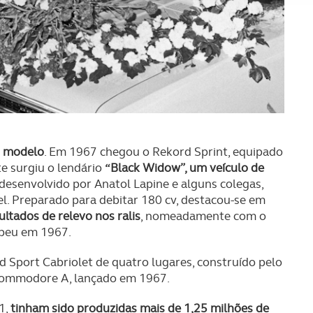
sferências internacionais de dados pessoais serão realizadas 
e afigure estritamente necessário no contexto dos serviços a pr
certo tipo de Cookies e tecnologias similares pode ter impacto
serviços disponibilizados.
s do site.
o modelo
. Em 1967 chegou o Rekord Sprint, equipado
te surgiu o lendário
“Black Widow”, um veículo de
esenvolvido por Anatol Lapine e alguns colegas,
l. Preparado para debitar 180 cv, destacou-se em
tados de relevo nos ralis
, nomeadamente com o
opeu em 1967.
 Sport Cabriolet de quatro lugares, construído pelo
 Commodore A, lançado em 1967.
1,
tinham sido produzidas mais de 1,25 milhões de