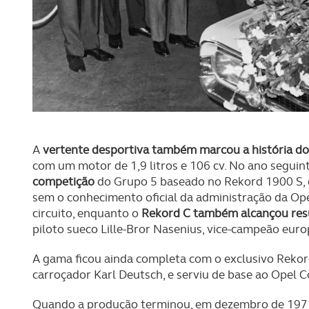
O ACP garantirá que as tran
consentimento e quando tal s
Realçamos que o bloqueio de 
navegação no Website e nos 
Consulte a política de cookie
A
vertente desportiva também marcou a história d
com um motor de 1,9 litros e 106 cv. No ano seguin
competição
do Grupo 5 baseado no Rekord 1900 S, d
sem o conhecimento oficial da administração da Ope
circuito, enquanto o
Rekord C também alcançou resul
piloto sueco Lille-Bror Nasenius, vice-campeão eur
A gama ficou ainda completa com o exclusivo Rekord
carroçador Karl Deutsch, e serviu de base ao Opel
Quando a produção terminou, em dezembro de 197