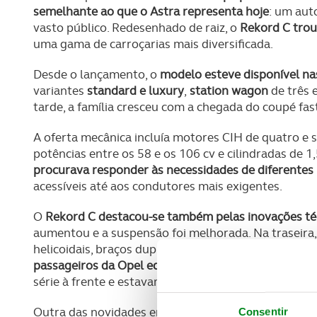
semelhante ao que o Astra representa hoje
: um aut
vasto público. Redesenhado de raiz, o
Rekord C trou
uma gama de carroçarias mais diversificada.
Desde o lançamento, o
modelo esteve disponível na
variantes
standard e luxury
,
station wagon
de três 
tarde, a família cresceu com a chegada do coupé fa
A oferta mecânica incluía motores CIH de quatro e s
potências entre os 58 e os 106 cv e cilindradas de 1,
procurava responder às necessidades de diferentes p
acessíveis até aos condutores mais exigentes.
O
Rekord C destacou-se também pelas inovações té
aumentou e a suspensão foi melhorada. Na traseira,
helicoidais, braços duplos e uma barra Panhard, to
passageiros da Opel equipado com molas helicoidais
série à frente e estavam disponíveis em opção no eix
Outra das novidades era o
sistema de travagem
. To
Consentir