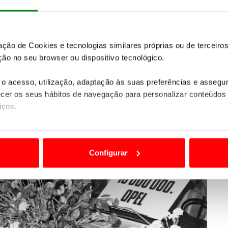
e duplo circuito e servofreio. O
aumento das
uecimento
contribuíram igualmente para melhorar o
zação de Cookies e tecnologias similares próprias ou de tercei
ão no seu browser ou dispositivo tecnológico.
o acesso, utilização, adaptação às suas preferências e asseg
er os seus hábitos de navegação para personalizar conteúdos
iços.
ão destas tecnologias dependem do seu consentimento, definind
e limitando o acesso a informações durante a navegação no Web
Configurar
 a sua experiência digital, personalizar conteúdos e anúncios,
ciais, bem como para analisar dados de navegação no nosso web
nformação, relativa à sua utilização do nosso site de publicidad
aíses terceiros.