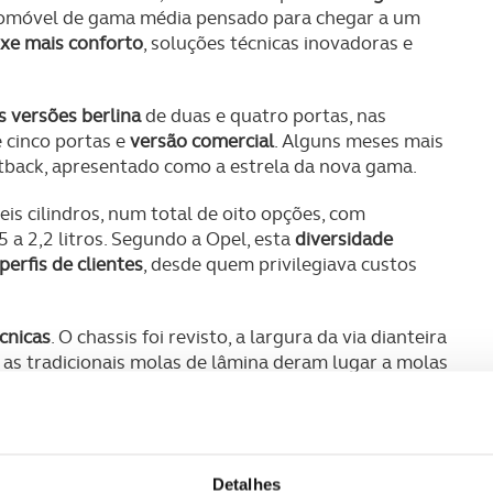
omóvel de gama média pensado para chegar a um
xe mais conforto
, soluções técnicas inovadoras e
s versões berlina
de duas e quatro portas, nas
e cinco portas e
versão comercial
. Alguns meses mais
stback, apresentado como a estrela da nova gama.
eis cilindros, num total de oito opções, com
5 a 2,2 litros. Segundo a Opel, esta
diversidade
erfis de clientes
, desde quem privilegiava custos
cnicas
. O chassis foi revisto, a largura da via dianteira
 as tradicionais molas de lâmina deram lugar a molas
rnando o
Rekord C no primeiro automóvel de
 no eixo traseiro
. As barras estabilizadoras eram de
o traseiro.
das as versões passaram a contar, de série, com
Detalhes