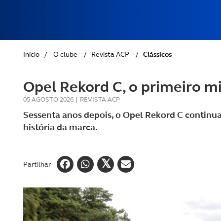
REVISTA ACP
PETS
SOBRE O ACP SEGUROS
CLÁSSICOS
Início
/
O clube
/
Revista ACP
/
Clássicos
GOLFE
Opel Rekord C, o primeiro mi
AUTOCARAVANISMO
05 AGOSTO 2026
|
REVISTA ACP
Sessenta anos depois, o Opel Rekord C continu
história da marca.
Partilhar