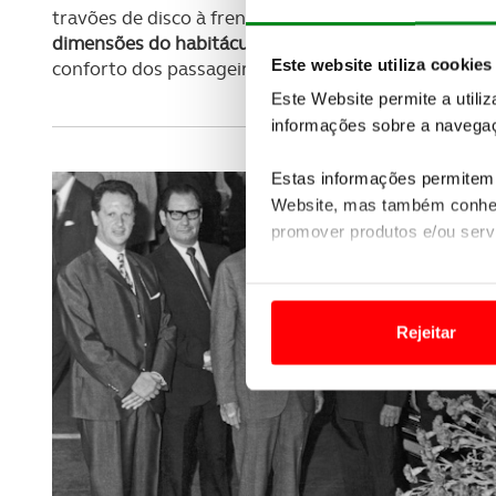
travões de disco à frente, um sistema de travagem d
dimensões do habitáculo
e um
novo sistema de aq
Este website utiliza cookies
conforto dos passageiros.
Este Website permite a utili
informações sobre a navegaç
Estas informações permitem 
Website, mas também conhec
promover produtos e/ou serv
Em alguns casos, a utilizaç
tempo as suas preferências 
Rejeitar
Usamos cookies para melhorar
funcionalidades de redes so
Adicionalmente partilhamos i
e organizações na UE e em p