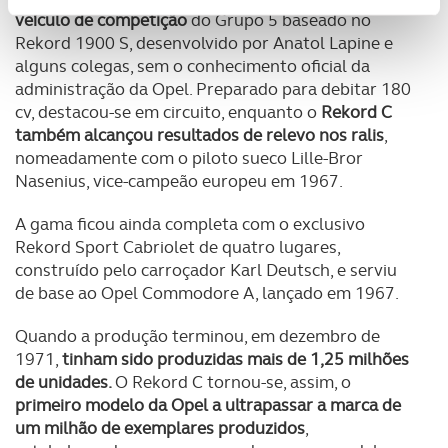
Usamos cookies para melhorar a sua experiência digital,
veículo de competição
do Grupo 5 baseado no
personalizar conteúdos e anúncios, para lhe proporcionar
Rekord 1900 S, desenvolvido por Anatol Lapine e
funcionalidades de redes sociais, bem como para
alguns colegas, sem o conhecimento oficial da
analisar dados de navegação no nosso website.
administração da Opel. Preparado para debitar 180
cv, destacou-se em circuito, enquanto o
Rekord C
Adicionalmente partilhamos informação, relativa à sua
também alcançou resultados de relevo nos ralis
,
utilização do nosso site de publicidade e de análise, com
nomeadamente com o piloto sueco Lille-Bror
parceiros e organizações na UE e em países terceiros.
Nasenius, vice-campeão europeu em 1967.
A gama ficou ainda completa com o exclusivo
O ACP garantirá que as transferências internacionais de
Rekord Sport Cabriolet de quatro lugares,
dados pessoais serão realizadas apenas com o seu
construído pelo carroçador Karl Deutsch, e serviu
consentimento e quando tal se afigure estritamente
de base ao Opel Commodore A, lançado em 1967.
necessário no contexto dos serviços a prestar.
Quando a produção terminou, em dezembro de
Realçamos que o bloqueio de certo tipo de Cookies e
1971,
tinham sido produzidas mais de 1,25 milhões
tecnologias similares pode ter impacto na sua
de unidades.
O Rekord C tornou-se, assim, o
experiência de navegação no Website e nos serviços
primeiro modelo da Opel a ultrapassar a marca de
disponibilizados.
um milhão de exemplares produzidos
,