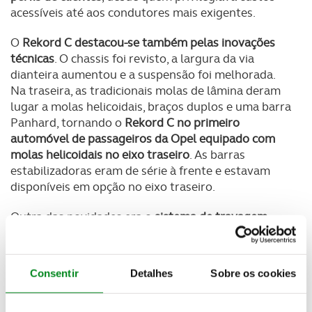
acessíveis até aos condutores mais exigentes.
O
Rekord C destacou-se também pelas inovações
técnicas
. O chassis foi revisto, a largura da via
dianteira aumentou e a suspensão foi melhorada.
Na traseira, as tradicionais molas de lâmina deram
lugar a molas helicoidais, braços duplos e uma barra
Panhard, tornando o
Rekord C no primeiro
automóvel de passageiros da Opel equipado com
molas helicoidais no eixo traseiro
. As barras
estabilizadoras eram de série à frente e estavam
disponíveis em opção no eixo traseiro.
Outra das novidades era o
sistema de travagem
.
Todas as versões passaram a contar, de série, com
travões de disco à frente, um sistema de travagem
de duplo circuito e servofreio. O
aumento das
Consentir
Detalhes
Sobre os cookies
dimensões do habitáculo
e um
novo sistema de
aquecimento
contribuíram igualmente para