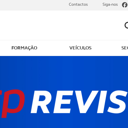
Contactos
Siga-nos
FORMAÇÃO
VEÍCULOS
SE
dade
Clássicos
mentos
Notícias do clube
s
Golfe
sts
Revista ACP Edição
impressa
rto