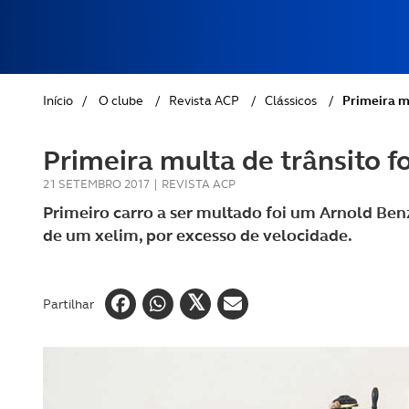
REVISTA ACP
PETS
SOBRE O ACP SEGUROS
CLÁSSICOS
Início
/
O clube
/
Revista ACP
/
Clássicos
/
Primeira mu
GOLFE
Primeira multa de trânsito f
AUTOCARAVANISMO
21 SETEMBRO 2017
|
REVISTA ACP
Primeiro carro a ser multado foi um Arnold Benz
de um xelim, por excesso de velocidade.
Partilhar