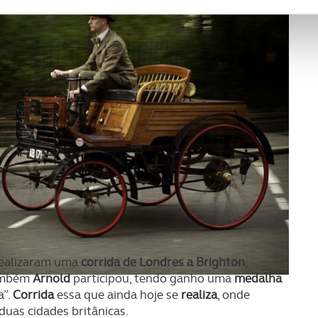
ciais, bem como para analisar dados de navegação no nosso web
nformação, relativa à sua utilização do nosso site de publicidad
aíses terceiros.
sferências internacionais de dados pessoais serão realizadas 
e afigure estritamente necessário no contexto dos serviços a pr
certo tipo de Cookies e tecnologias similares pode ter impacto
serviços disponibilizados.
s do site.
ealizaram uma
corrida de Londres a Brighton
,
também
Arnold
participou, tendo ganho uma
medalha
a”.
Corrida
essa que ainda hoje se
realiza
, onde
duas cidades britânicas.