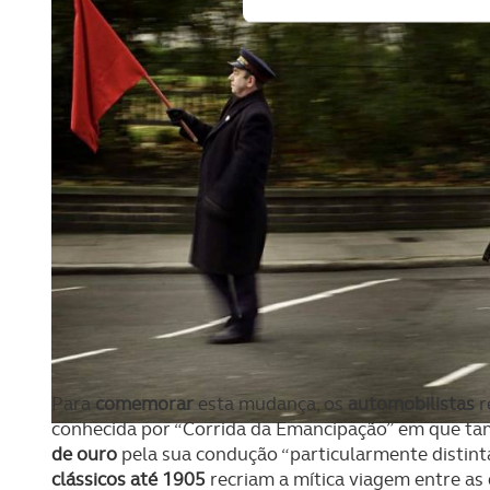
funcionalidades de redes so
Adicionalmente partilhamos i
e organizações na UE e em p
O ACP garantirá que as tran
consentimento e quando tal s
Realçamos que o bloqueio de 
navegação no Website e nos 
Consulte a política de cookie
Para
comemorar
esta mudança, os
automobilistas
r
conhecida por “Corrida da Emancipação” em que 
de ouro
pela sua condução “particularmente distint
clássicos até 1905
recriam a mítica viagem entre as 