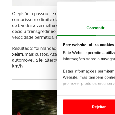
O episódio passou-se no
Reino Unido,
em janeiro d
cumprissem o limite de 2 milhas por hora (cerca de
de bandeira vermelha em punho (o ser humano cami
Consentir
decidiu transgredir ao passar por Paddock Green, e
velocidade permitida, exatamente a 8 milhas por ho
Este website utiliza cookies
Resultado: foi mandado parar por um polícia que cur
Este Website permite a utili
xelim
, mais custos. Azar dos azares, é que depois da
informações sobre a navegaç
automóvel, a
lei
alterou o limite de
velocidade
máxim
km/h
.
Estas informações permitem 
Website, mas também conhec
promover produtos e/ou serv
Em alguns casos, a utilizaç
tempo as suas preferências 
Rejeitar
Usamos cookies para melhorar