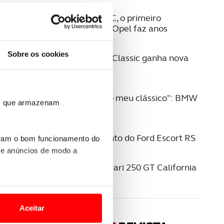
05 AGOSTO 2026
Opel Rekord C, o primeiro
milionário da Opel faz anos
28 JULHO 2026
Sobre os cookies
Range Rover Classic ganha nova
vida
28 JULHO 2026
"Memórias do meu clássico": BMW
ros que armazenam
316
22 JULHO 2026
O renascimento do Ford Escort RS
uram o bom funcionamento do
 e anúncios de modo a
16 JULHO 2026
O icónico Ferrari 250 GT California
Spyder
o nesses termos e a todo o
site.
Aceitar
 para lhe proporcionar