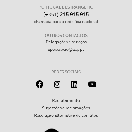
consentimento e quando tal se afigure estritamente
PORTUGAL E ESTRANGEIRO
(+351)
215 915 915
necessário no contexto dos serviços a prestar.
chamada para a rede fixa nacional
Realçamos que o bloqueio de certo tipo de Cookies e
tecnologias similares pode ter impacto na sua
OUTROS CONTACTOS
Delegações e serviços
experiência de navegação no Website e nos serviços
disponibilizados.
apoio.socio@acp.pt
Consulte a política de cookies do site.
REDES SOCIAIS
Recrutamento
Sugestões e reclamações
Resolução alternativa de conflitos