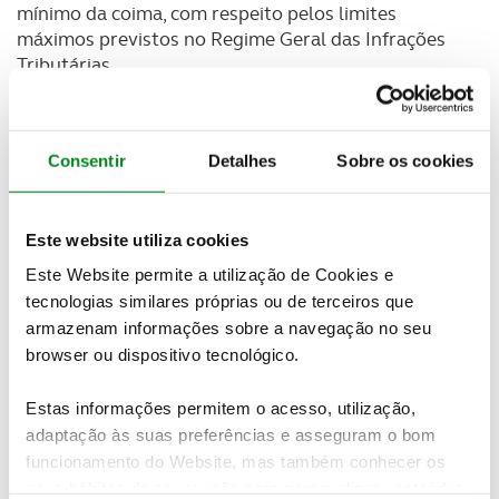
mínimo da coima, com respeito pelos limites
máximos previstos no Regime Geral das Infrações
Tributárias.
Esta lei vem alterar outro diploma, de 2006, que
estabelecia que "as contraordenações previstas na
Consentir
Detalhes
Sobre os cookies
presente lei são punidas com coima de valor mínimo
correspondente a 7,5 vezes o valor da respetiva
taxa de portagem, mas nunca inferior a (euro) 25 e
de valor máximo correspondente ao quadruplo do
Este website utiliza cookies
valor mínimo da coima, com respeito pelos limites
Este Website permite a utilização de Cookies e
máximos previstos no Regime Geral das Infrações
tecnologias similares próprias ou de terceiros que
Tributárias".
armazenam informações sobre a navegação no seu
browser ou dispositivo tecnológico.
Newsletter Revista
Receba as novidades do mundo automóvel e
Estas informações permitem o acesso, utilização,
do universo ACP.
adaptação às suas preferências e asseguram o bom
funcionamento do Website, mas também conhecer os
SUBSCREVER
seus hábitos de navegação para personalizar conteúdos