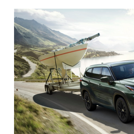
O ACP garantirá que as tran
consentimento e quando tal s
Realçamos que o bloqueio de 
navegação no Website e nos 
Consulte a política de cookie