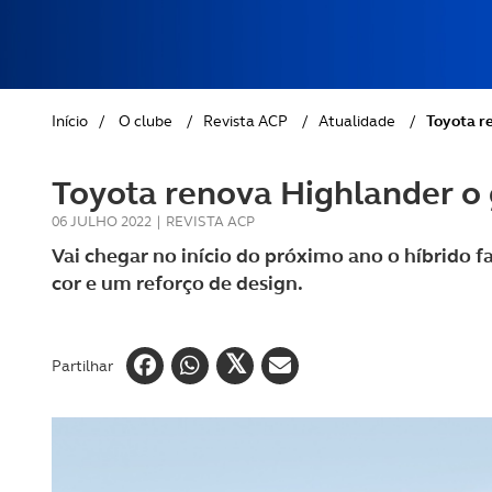
REVISTA ACP
PETS
SOBRE O ACP SEGUROS
CLÁSSICOS
Início
/
O clube
/
Revista ACP
/
Atualidade
/
Toyota r
GOLFE
Toyota renova Highlander o
AUTOCARAVANISMO
06 JULHO 2022
|
REVISTA ACP
Vai chegar no início do próximo ano o híbrido 
cor e um reforço de design.
Partilhar