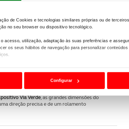
zação de Cookies e tecnologias similares próprias ou de tercei
ão no seu browser ou dispositivo tecnológico.
o acesso, utilização, adaptação às suas preferências e asseg
er os seus hábitos de navegação para personalizar conteúdos
iços.
SUBSCREVER
ão destas tecnologias dependem do seu consentimento, definind
 do universo ACP.
e limitando o acesso a informações durante a navegação no Web
Configurar
 a sua experiência digital, personalizar conteúdos e anúncios,
om todo o tipo de informações para uma condução
ciais, bem como para analisar dados de navegação no nosso web
positivo Via Verde
, as grandes dimensões do
uma direção precisa e de um rolamento
nformação, relativa à sua utilização do nosso site de publicidad
aíses terceiros.