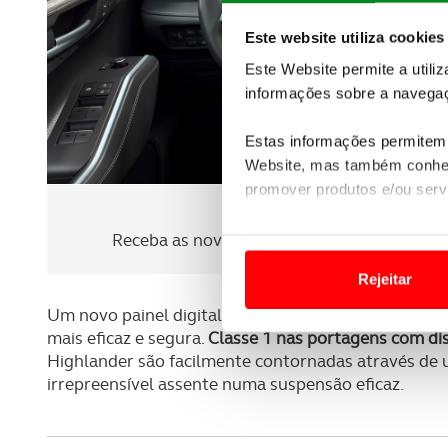
Este website utiliza cookies
Este Website permite a utili
informações sobre a navegaç
Estas informações permitem 
Website, mas também conhec
promover produtos e/ou serv
Newsletter Revista
Em alguns casos, a utilizaç
Receba as novidades do mundo automóvel e
tempo as suas preferências 
Rejeitar
Usamos cookies para melhorar
Um novo painel digital personalizável contribui c
funcionalidades de redes so
mais eficaz e segura.
Classe 1 nas portagens com dis
Highlander são facilmente contornadas através de 
Adicionalmente partilhamos i
irrepreensível assente numa suspensão eficaz.
e organizações na UE e em p