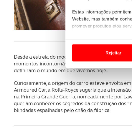
Estas informações permitem 
Website, mas também conhec
promover produtos e/ou serv
Em alguns casos, a utilizaç
tempo as suas preferências 
Rejeitar
Desde a estreia do modelo em 1925 até aos nossos 
Usamos cookies para melhorar
momentos incontornáveis da história, desde a assina
funcionalidades de redes so
definiram o mundo em que vivemos hoje.
Curiosamente, a origem do carro esteve envolta e
Adicionalmente partilhamos i
Armoured Car, a Rolls-Royce sugeria que a intensão e
e organizações na UE e em p
na Primeira Grande Guerra, nomeadamente por Lawren
queriam conhecer os segredos da construção dos “m
O ACP garantirá que as tran
blindadas espalhadas pelo chão da fábrica.
consentimento e quando tal s
Realçamos que o bloqueio de 