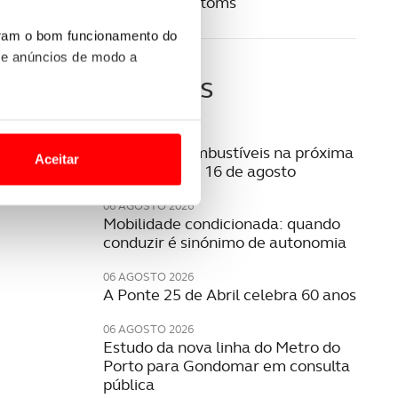
Maiores Phantoms
uram o bom funcionamento do
 e anúncios de modo a
Últimas
o nesses termos e a todo o
07 AGOSTO 2026
site.
Preço dos combustíveis na próxima
Aceitar
semana | 10 a 16 de agosto
 para lhe proporcionar
06 AGOSTO 2026
site.
Mobilidade condicionada: quando
conduzir é sinónimo de autonomia
e e de análise, com parceiros
06 AGOSTO 2026
A Ponte 25 de Abril celebra 60 anos
apenas com o seu
06 AGOSTO 2026
estar.
Estudo da nova linha do Metro do
Porto para Gondomar em consulta
 na sua experiência de
pública