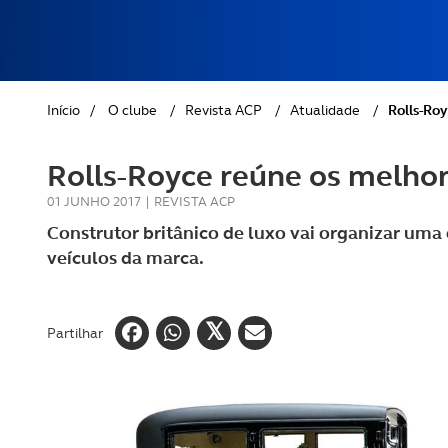
REVISTA ACP
PETS
SOBRE O ACP SEGUROS
CLÁSSICOS
Início
/
O clube
/
Revista ACP
/
Atualidade
/
Rolls-Ro
GOLFE
Rolls-Royce reúne os melhor
AUTOCARAVANISMO
01 JUNHO 2017
|
REVISTA ACP
Construtor britânico de luxo vai organizar um
veículos da marca.
Partilhar