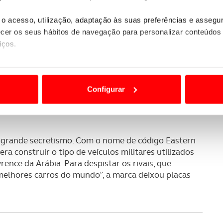
o acesso, utilização, adaptação às suas preferências e asseg
er os seus hábitos de navegação para personalizar conteúdos
iços.
ão destas tecnologias dependem do seu consentimento, definind
e limitando o acesso a informações durante a navegação no Web
Configurar
dias, o Rolls-Royce Phantom foi testemunha de
 a sua experiência digital, personalizar conteúdos e anúncios,
tura de tratados, a visitas de estado e eventos que
ciais, bem como para analisar dados de navegação no nosso web
m grande secretismo. Com o nome de código Eastern
nformação, relativa à sua utilização do nosso site de publicidad
ra construir o tipo de veículos militares utilizados
aíses terceiros.
ce da Arábia. Para despistar os rivais, que
elhores carros do mundo”, a marca deixou placas
sferências internacionais de dados pessoais serão realizadas 
e afigure estritamente necessário no contexto dos serviços a pr
certo tipo de Cookies e tecnologias similares pode ter impacto