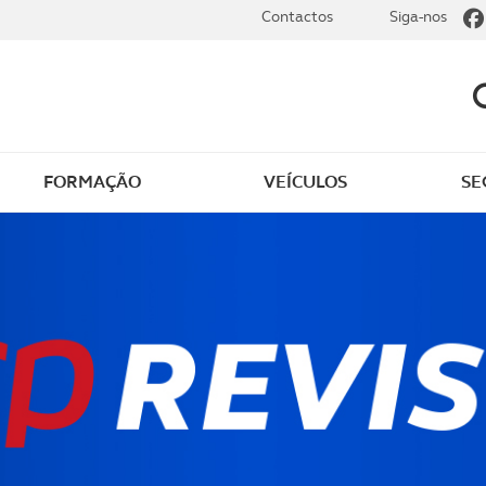
Contactos
Siga-nos
FORMAÇÃO
VEÍCULOS
SE
dade elétrica
O que saber sobre carr
zir em segurança
O que saber sobre mot
os seus
cimentos