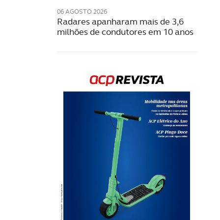
06 AGOSTO 2026
Radares apanharam mais de 3,6
milhões de condutores em 10 anos
Rev
202