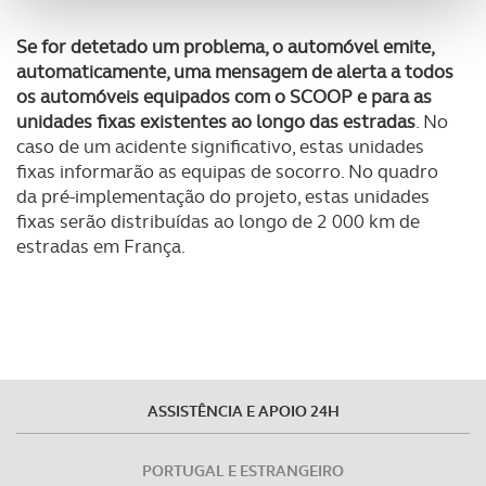
funcionalidades de redes sociais, bem como para
analisar dados de navegação no nosso website.
Se for detetado um problema, o automóvel emite,
automaticamente, uma mensagem de alerta a todos
Adicionalmente partilhamos informação, relativa à sua
os automóveis equipados com o SCOOP e para as
utilização do nosso site de publicidade e de análise, com
unidades fixas existentes ao longo das estradas
. No
parceiros e organizações na UE e em países terceiros.
caso de um acidente significativo, estas unidades
fixas informarão as equipas de socorro. No quadro
da pré-implementação do projeto, estas unidades
O ACP garantirá que as transferências internacionais de
fixas serão distribuídas ao longo de 2 000 km de
dados pessoais serão realizadas apenas com o seu
estradas em França.
consentimento e quando tal se afigure estritamente
necessário no contexto dos serviços a prestar.
Realçamos que o bloqueio de certo tipo de Cookies e
tecnologias similares pode ter impacto na sua
experiência de navegação no Website e nos serviços
disponibilizados.
ASSISTÊNCIA E APOIO 24H
Consulte a política de cookies do site.
PORTUGAL E ESTRANGEIRO