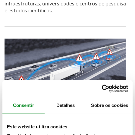
infraestruturas, universidades e centros de pesquisa
e estudos científicos.
Consentir
Detalhes
Sobre os cookies
O Grupo Renault vai produzir mil Mégane
equipados com este sistema que utiliza tecnologias
que antecipam os automóveis autónomos e
Este website utiliza cookies
conetados
, com captores e calculadores que