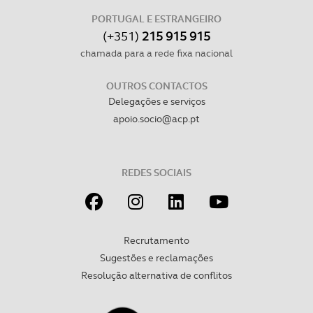
consentimento e quando tal se afigure estritamente
PORTUGAL E ESTRANGEIRO
necessário no contexto dos serviços a prestar.
(+351)
215 915 915
chamada para a rede fixa nacional
Realçamos que o bloqueio de certo tipo de Cookies e
tecnologias similares pode ter impacto na sua
OUTROS CONTACTOS
experiência de navegação no Website e nos serviços
Delegações e serviços
disponibilizados.
apoio.socio@acp.pt
Consulte a política de cookies do site.
REDES SOCIAIS
Recrutamento
Sugestões e reclamações
Resolução alternativa de conflitos