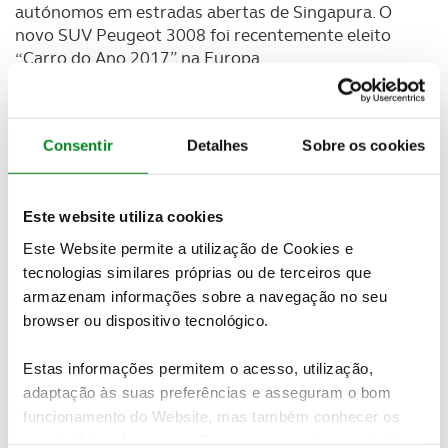
autónomos em estradas abertas de Singapura. O
novo SUV Peugeot 3008 foi recentemente eleito
“Carro do Ano 2017” na Europa.
No âmbito da fase inicial desta parceria, a
nuTonomy irá instalar o seu software, bem como
sensores dedicados e plataformas de computação
Consentir
Detalhes
Sobre os cookies
em várias unidades Peugeot 3008, preparadas pelas
equipas de inovação do Grupo PSA. A nuTonomy
prevê uma integração completa do seu sistema
Este website utiliza cookies
para veículos autónomos (VA) já para este verão,
Este Website permite a utilização de Cookies e
para dar início às experiências de condução
tecnologias similares próprias ou de terceiros que
autónoma em Singapura em setembro próximo.
armazenam informações sobre a navegação no seu
browser ou dispositivo tecnológico.
Para ambas as empresas, a integração deste
sistema VA nos veículos constitui um passo decisivo
Estas informações permitem o acesso, utilização,
com vista ao lançamento, em grande escala, dos
adaptação às suas preferências e asseguram o bom
veículos autónomos. Esta parceria permitirá a
funcionamento do Website, mas também conhecer os
análise tanto do desempenho do sistema VA como
seus hábitos de navegação para personalizar conteúdos
da própria experiência dos clientes com um serviço