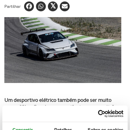
Partilhar
Um desportivo elétrico também pode ser muito
competitivo
. Com larga experiência na competição,
a Seat apadrinhou a nova marca Cupra para novos
projetos desportivos. No traçado de Castellolí
(Barcelona), o piloto Jordi Gené pôs à prova os
Consentir
Detalhes
Sobre os cookies