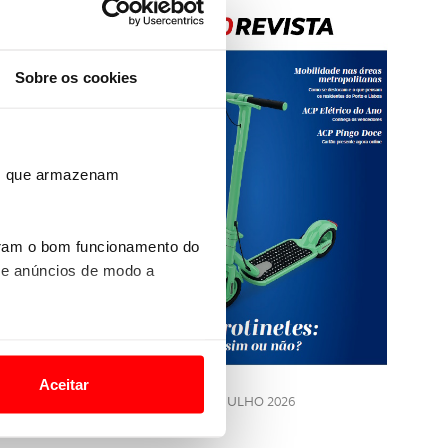
Sobre os cookies
ros que armazenam
Rev
202
uram o bom funcionamento do
 e anúncios de modo a
LE
o nesses termos e a todo o
site.
Aceitar
JULHO 2026
 para lhe proporcionar
site.