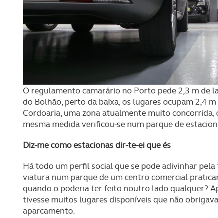
Adicionalmente partilhamos i
e organizações na UE e em p
O ACP garantirá que as tran
consentimento e quando tal s
Realçamos que o bloqueio de 
O regulamento camarário no Porto pede 2,3 m de l
navegação no Website e nos 
do Bolhão, perto da baixa, os lugares ocupam 2,4 m 
Cordoaria, uma zona atualmente muito concorrida, 
mesma medida verificou-se num parque de estaciona
Consulte a política de cookie
Diz-me como estacionas dir-te-ei que és
Há todo um perfil social que se pode adivinhar pel
viatura num parque de um centro comercial pratica
quando o poderia ter feito noutro lado qualquer? A
tivesse muitos lugares disponíveis que não obrigav
aparcamento.