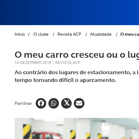
REVISTA ACP
PETS
SOBRE O ACP SEGUROS
CLÁSSICOS
Início
/
O clube
/
Revista ACP
/
Atualidade
/
O meu ca
GOLFE
O meu carro cresceu ou o lu
AUTOCARAVANISMO
14 DEZEMBRO 2016
|
REVISTA ACP
Ao contrário dos lugares de estacionamento, 
tempo tornando difícil o aparcamento.
Partilhar