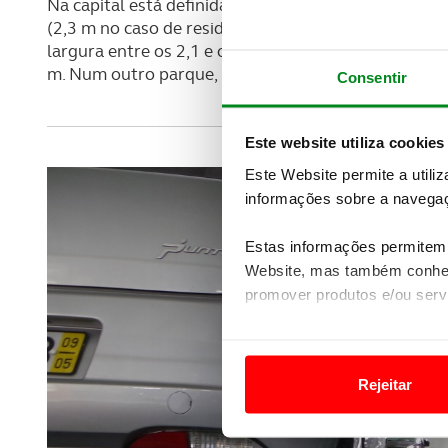
Na capital está definida uma largura mínima de 2,4
(2,3 m no caso de residências e escritórios). No cen
largura entre os 2,1 e os 2,2 m. Já no caso de um pa
m. Num outro parque, perto da Av. Fontes Pereira de
Consentir
Este website utiliza cookies
Este Website permite a utili
informações sobre a navegaç
Estas informações permitem 
Website, mas também conhec
promover produtos e/ou serv
Em alguns casos, a utilizaç
tempo as suas preferências 
Rejeitar
Usamos cookies para melhorar
funcionalidades de redes so