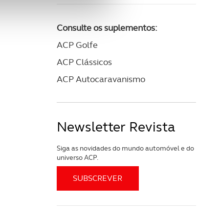
e e de análise, com parceiros
Consulte os suplementos:
ACP Golfe
apenas com o seu
ACP Clássicos
estar.
ACP Autocaravanismo
 na sua experiência de
Newsletter Revista
Siga as novidades do mundo automóvel e do
universo ACP.