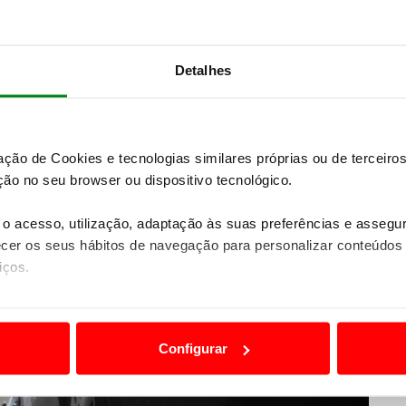
 m para parques públicos com grande rotatividade
tro comercial visitado pelo ACP, verificou-se uma
rque junto ao Bairro Alto, a largura é de apenas 2,05
 melo, a largura dos lugares é de 2,1 m.
Detalhes
zação de Cookies e tecnologias similares próprias ou de tercei
ão no seu browser ou dispositivo tecnológico.
o acesso, utilização, adaptação às suas preferências e asseg
er os seus hábitos de navegação para personalizar conteúdos
iços.
ão destas tecnologias dependem do seu consentimento, definind
e limitando o acesso a informações durante a navegação no Web
Configurar
 a sua experiência digital, personalizar conteúdos e anúncios,
ciais, bem como para analisar dados de navegação no nosso web