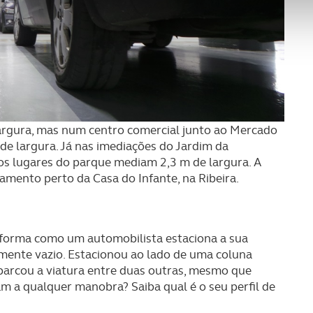
nformação, relativa à sua utilização do nosso site de publicidad
aíses terceiros.
sferências internacionais de dados pessoais serão realizadas 
e afigure estritamente necessário no contexto dos serviços a pr
certo tipo de Cookies e tecnologias similares pode ter impacto
argura, mas num centro comercial junto ao Mercado
serviços disponibilizados.
de largura. Já nas imediações do Jardim da
os lugares do parque mediam 2,3 m de largura. A
mento perto da Casa do Infante, na Ribeira.
s do site.
a forma como um automobilista estaciona a sua
mente vazio. Estacionou ao lado de uma coluna
parcou a viatura entre duas outras, mesmo que
am a qualquer manobra? Saiba qual é o seu perfil de