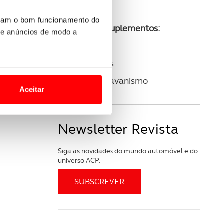
uram o bom funcionamento do
Consulte os suplementos:
 e anúncios de modo a
ACP Golfe
ACP Clássicos
o nesses termos e a todo o
ACP Autocaravanismo
site.
Aceitar
 para lhe proporcionar
site.
Newsletter Revista
e e de análise, com parceiros
Siga as novidades do mundo automóvel e do
universo ACP.
apenas com o seu
estar.
 na sua experiência de