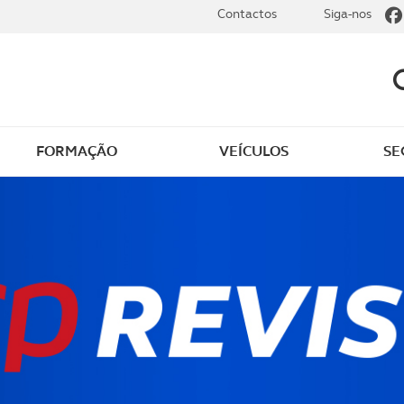
Contactos
Siga-nos
FORMAÇÃO
VEÍCULOS
SE
dade elétrica
O que saber sobre carr
zir em segurança
O que saber sobre mot
os seus
cimentos