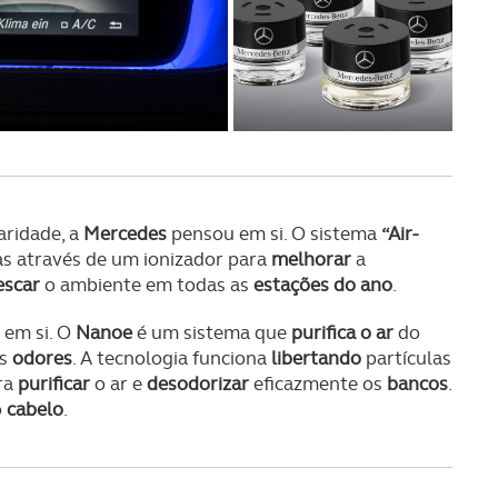
serviços disponibilizados.
s do site.
ridade, a
Mercedes
pensou em si. O sistema
“Air-
das através de um ionizador para
melhorar
a
escar
o ambiente em todas as
estações do ano
.
em si. O
Nanoe
é um sistema que
purifica o ar
do
os
odores
. A tecnologia funciona
libertando
partículas
ra
purificar
o ar e
desodorizar
eficazmente os
bancos
.
o
cabelo
.