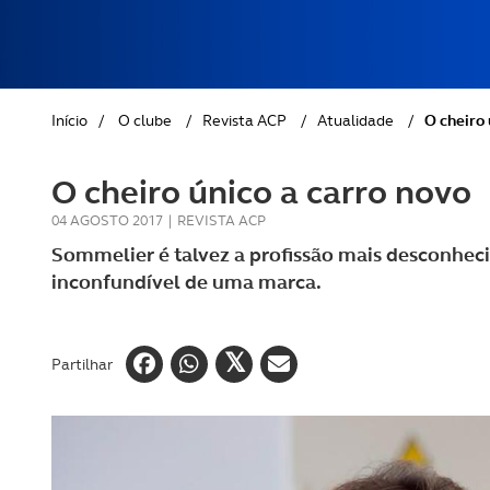
REVISTA ACP
PETS
SOBRE O ACP SEGUROS
CLÁSSICOS
Início
/
O clube
/
Revista ACP
/
Atualidade
/
O cheiro 
GOLFE
O cheiro único a carro novo
AUTOCARAVANISMO
04 AGOSTO 2017
|
REVISTA ACP
Sommelier é talvez a profissão mais desconheci
inconfundível de uma marca.
Partilhar