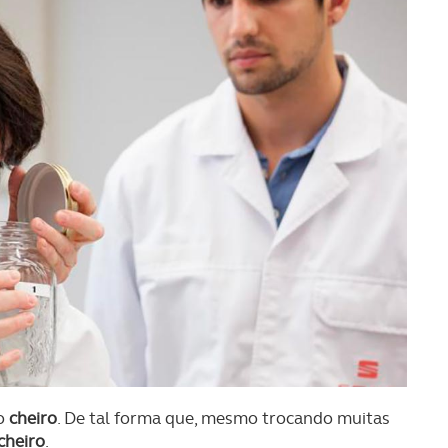
o
cheiro
. De tal forma que, mesmo trocando muitas
cheiro
.