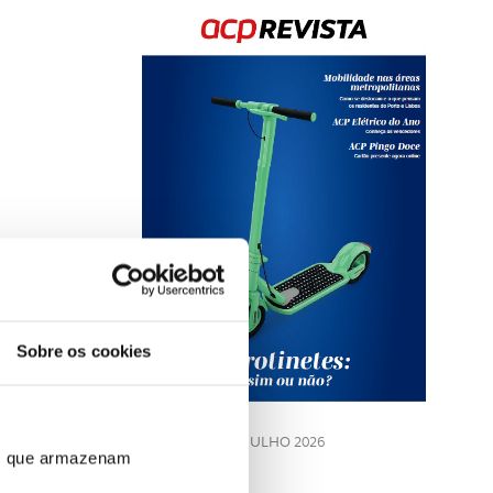
Rev
202
Sobre os cookies
LE
JULHO 2026
ros que armazenam