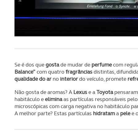
navegação no Website e nos 
Consulte a política de cookie
Se é dos que
gosta
de mudar de
perfume
com regula
Balance”
com quatro
fragrâncias
distintas, difundi
qualidade do ar
no
interior
do veículo, promete
refr
Não gosta de aromas? A
Lexus
e a
Toyota
pensaram 
habitáculo e
elimina
as partículas responsáveis pel
microscópicas com carga negativa no habitáculo pa
A melhor parte? Estas partículas
hidratam
a
pele
e 