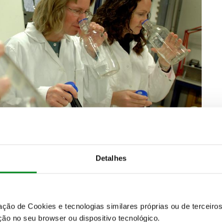
”
. Uma equipa de
químicos
que realizam mais de
400
mperaturas até
60º
. É talvez a
profissão
mais
riz
é o
fator “x”
. Mas para que a
perfeição
seja
fissionais
não se podem
perfumar
nem
fumar
. Tudo
Detalhes
rados
.
ordo
, seja de
cheiro
a
carro novo
ou a carro mais
zação de Cookies e tecnologias similares próprias ou de tercei
ão no seu browser ou dispositivo tecnológico.