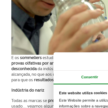
E os
sommeliers
estudam o tal
“cheiro a carro novo
provas olfativas por ano
, expondo o protótipo a te
desconhecida
da indústria automóvel e em que o
na
alcançada, no que aos
aromas
diz respeito, estes
pro
Consentir
para que os
resultados
dos testes não sejam
adulte
Indústria do nariz
Este website utiliza cookies
Todas as marcas se
preocupam
com o ambiente a
b
Este Website permite a utili
usado… vejamos alguns casos:
informações sobre a navegaç