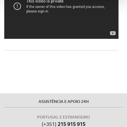
funcionalidades de redes sociais, bem como para
analisar dados de navegação no nosso website.
Adicionalmente partilhamos informação, relativa à sua
utilização do nosso site de publicidade e de análise, com
parceiros e organizações na UE e em países terceiros.
O ACP garantirá que as transferências internacionais de
dados pessoais serão realizadas apenas com o seu
consentimento e quando tal se afigure estritamente
necessário no contexto dos serviços a prestar.
Realçamos que o bloqueio de certo tipo de Cookies e
tecnologias similares pode ter impacto na sua
experiência de navegação no Website e nos serviços
ASSISTÊNCIA E APOIO 24H
disponibilizados.
Consulte a política de cookies do site.
PORTUGAL E ESTRANGEIRO
(+351)
215 915 915