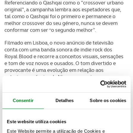
Referenciando o Qashqai como o "crossover urbano
original", a campanha lembra aos espetadores que,
tal como o Qashqai foi o primeiro e permanece o
melhor crossover do seu género, nunca se devem
conformar com ser “o segundo melhor”.
Filmado em Lisboa, o novo anúncio de televisão
conta com uma banda sonora de indie rock dos
Royal Blood e recorre a conceitos visuais, sensações
e tom de voz novos e ousados. O tom divertido e
provocante é uma evolução em relação aos
anteriores anúncios da Nissan, os quais se
centravam mais na funcionalidade do veículo do
que na ressonância emocional.
Consentir
Detalhes
Sobre os cookies
Terminando com o slogan "se escolher o segundo
melhor, vai ficar sempre na dúvida" o anúncio
enfatiza que o Qashqai é o ponto de referência
Este website utiliza cookies
original da categoria, reassegurando os possíveis
clientes de que estão a fazer a escolha certa.
Este Website permite a utilização de Cookies e