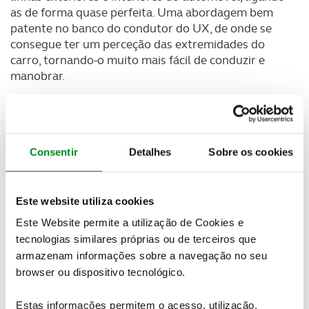
as de forma quase perfeita. Uma abordagem bem
patente no banco do condutor do UX, de onde se
consegue ter um perceção das extremidades do
carro, tornando-o muito mais fácil de conduzir e
manobrar.
2. SUV anguloso CONTUDO Dinâmico
A combinação de dois tipos de modelos distintos -
4x4 e desportivo - resultou num crossover de design
Consentir
Detalhes
Sobre os cookies
muitíssimo original.
3. Exterior robusto CONTUDO Glamoroso
Este website utiliza cookies
Este Website permite a utilização de Cookies e
A combinação do exterior robusto e da carroçaria
tecnologias similares próprias ou de terceiros que
minuciosamente esculpida confere ao UX uma
armazenam informações sobre a navegação no seu
identidade única, um exemplar perfeito da marca
browser ou dispositivo tecnológico.
Lexus.
4. Elegante CONTUDO Funcional
Estas informações permitem o acesso, utilização,