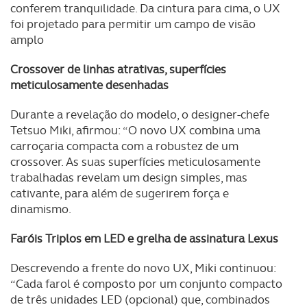
parceiros e organizações na UE e em países terceiros.
conferem tranquilidade. Da cintura para cima, o UX
foi projetado para permitir um campo de visão
O ACP garantirá que as transferências internacionais de
amplo
dados pessoais serão realizadas apenas com o seu
consentimento e quando tal se afigure estritamente
Crossover de linhas atrativas, superfícies
meticulosamente desenhadas
necessário no contexto dos serviços a prestar.
Durante a revelação do modelo, o designer-chefe
Realçamos que o bloqueio de certo tipo de Cookies e
Tetsuo Miki, afirmou: “O novo UX combina uma
tecnologias similares pode ter impacto na sua
carroçaria compacta com a robustez de um
experiência de navegação no Website e nos serviços
crossover. As suas superfícies meticulosamente
disponibilizados.
trabalhadas revelam um design simples, mas
cativante, para além de sugerirem força e
Consulte a política de cookies do site.
dinamismo.
Faróis Triplos em LED e grelha de assinatura Lexus
Descrevendo a frente do novo UX, Miki continuou:
“Cada farol é composto por um conjunto compacto
de três unidades LED (opcional) que, combinados