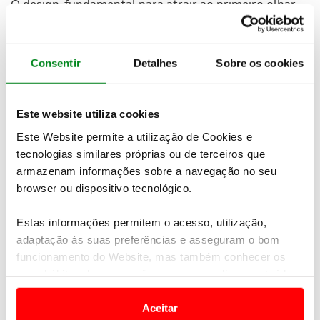
O design, fundamental para atrair ao primeiro olhar,
faz parte da revolução pretendida pela marca que,
com o Optima SW, tem uma qualidade inegável para
conquistar a Europa.
Consentir
Detalhes
Sobre os cookies
Para o mercado nacional a marca aposta num só
motor, o 1.7 CRDI de 141cv, dotado de caixa manual
Este website utiliza cookies
e também com opção de transmissão automática de
seis velocidades, ao que se juntam dois níveis de
Este Website permite a utilização de Cookies e
equipamento.
tecnologias similares próprias ou de terceiros que
armazenam informações sobre a navegação no seu
browser ou dispositivo tecnológico.
Estas informações permitem o acesso, utilização,
adaptação às suas preferências e asseguram o bom
funcionamento do Website, mas também conhecer os
seus hábitos de navegação para personalizar conteúdos
e anúncios de modo a promover produtos e/ou serviços.
Aceitar