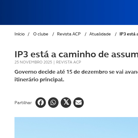
REVISTA ACP
PETS
SOBRE O ACP SEGUROS
CLÁSSICOS
Início
/
O clube
/
Revista ACP
/
Atualidade
/
IP3 está 
GOLFE
IP3 está a caminho de assum
AUTOCARAVANISMO
25 NOVEMBRO 2025
|
REVISTA ACP
Governo decide até 15 de dezembro se vai ava
itinerário principal.
Partilhar