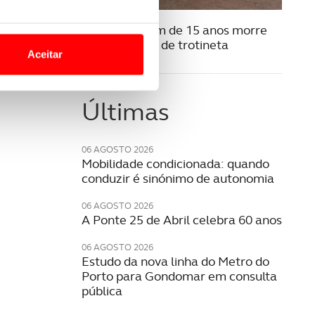
07 JULHO 2026
o nesses termos e a todo o
Setúbal: jovem de 15 anos morre
site.
após despiste de trotineta
Aceitar
 para lhe proporcionar
site.
Últimas
e e de análise, com parceiros
06 AGOSTO 2026
Mobilidade condicionada: quando
apenas com o seu
conduzir é sinónimo de autonomia
estar.
06 AGOSTO 2026
A Ponte 25 de Abril celebra 60 anos
 na sua experiência de
06 AGOSTO 2026
Estudo da nova linha do Metro do
Porto para Gondomar em consulta
pública