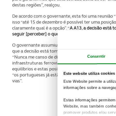
destas regiões”, realçou.
De acordo com o governante, esta foi uma reunião “
isso “até 15 de dezembro é possível ter uma posição
claramente qual é a opção”. “
A A13, a decisão está 
seguir [perceber] o que é que vamos fazer para o fe
O governante assumiu ainda que a presença dos auta
que a decisão está tomada, independentemente da 
Consentir
“Nunca me canso de dizer isto: são consensos alarg
infraestruturas ferroviárias, seja na habitação, nós
equilíbrios e estas posições de consenso, sob pena 
Este website utiliza cookies
“os portugueses já estão cansados de ziguezagues, 
vias”.
Este Website permite a utili
informações sobre a navegaç
Estas informações permitem 
Website, mas também conhec
promover produtos e/ou serv