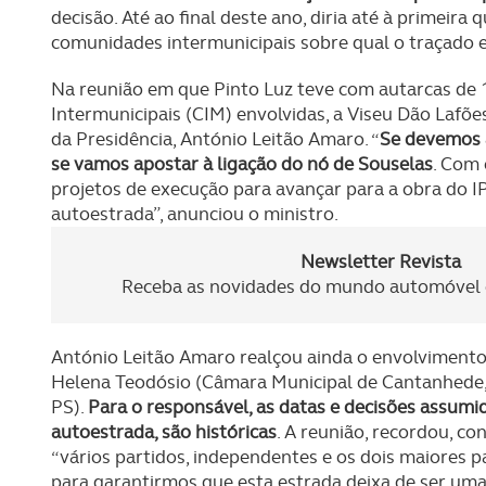
decisão. Até ao final deste ano, diria até à primei
comunidades intermunicipais sobre qual o traçado 
Na reunião em que Pinto Luz teve com autarcas de
Intermunicipais (CIM) envolvidas, a Viseu Dão Lafõe
da Presidência, António Leitão Amaro. “
Se devemos a
se vamos apostar à ligação do nó de Souselas
. Com
projetos de execução para avançar para a obra do IP
autoestrada”, anunciou o ministro.
Newsletter Revista
Receba as novidades do mundo automóvel e
António Leitão Amaro realçou ainda o envolvimento 
Helena Teodósio (Câmara Municipal de Cantanhede,
PS).
Para o responsável, as datas e decisões assum
autoestrada, são históricas
. A reunião, recordou, c
“vários partidos, independentes e os dois maiores 
para garantirmos que esta estrada deixa de ser uma