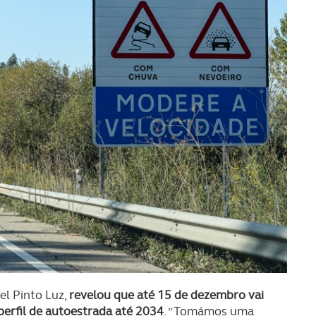
el Pinto Luz,
revelou que até 15 de dezembro vai
perfil de autoestrada até 2034
. “Tomámos uma