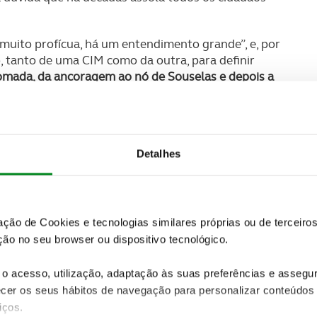
muito profícua, há um entendimento grande”, e, por
, tanto de uma CIM como da outra, para definir
tomada, da ancoragem ao nó de Souselas e depois a
cho da ligação do IP3
”, concluiu.
rcas das duas regiões foi para deixar a garantia de
mudança ou não de governos durante esta década.
Detalhes
ados para décadas. Seja no aeroporto, nas grandes
 temos de ter a arte e o engenho de encontrar estes
de andarmos aos ziguezagues”, vincou. Isto porque
já bastam os ziguezagues das próprias estradas e das
zação de Cookies e tecnologias similares próprias ou de tercei
ão no seu browser ou dispositivo tecnológico.
o acesso, utilização, adaptação às suas preferências e asseg
er os seus hábitos de navegação para personalizar conteúdos
iços.