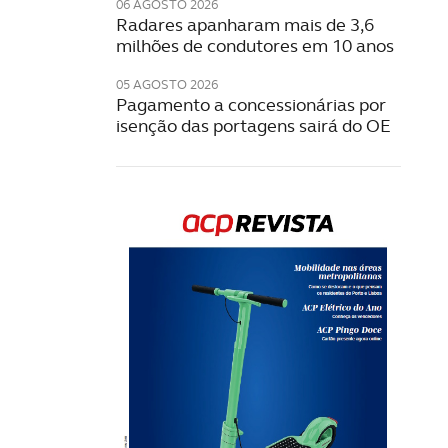
06 AGOSTO 2026
Radares apanharam mais de 3,6
milhões de condutores em 10 anos
05 AGOSTO 2026
Pagamento a concessionárias por
isenção das portagens sairá do OE
Rev
202