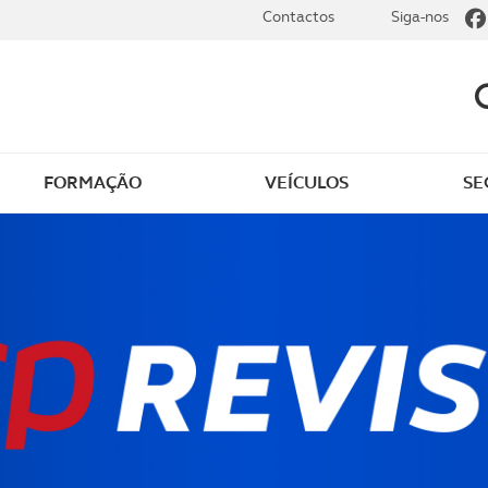
Contactos
Siga-nos
FORMAÇÃO
VEÍCULOS
SE
dade elétrica
O que saber sobre carr
zir em segurança
O que saber sobre mot
os seus
cimentos