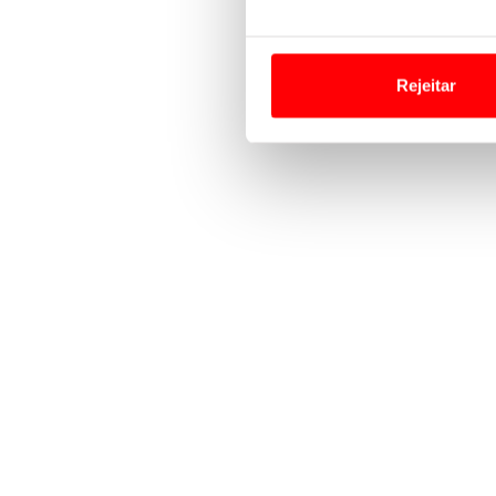
Em alguns casos, a utilizaç
tempo as suas preferências 
Rejeitar
Usamos cookies para melhorar
funcionalidades de redes so
Adicionalmente partilhamos i
e organizações na UE e em p
O ACP garantirá que as tran
consentimento e quando tal s
Realçamos que o bloqueio de 
navegação no Website e nos 
Consulte a política de cookie