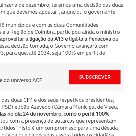
ra quinzena de dezembro, teremos uma decisão das duas
em que devemos apostar”, anunciou o governante.
 18 municípios e com as duas Comunidades
s e a Região de Coimbra, participou ainda o ministro
proveitar a ligação da A13 e ligá-la a Penacova ou
 essa decisão tomada, o Governo avançará com
3, para que, até 2034, seja 100% em perfil de
SUBSCREVER
 do universo ACP.
das duas CIM e dos seus respetivos presidentes,
 PSD) e João Azevedo (Câmara Municipal de Viseu,
idas no dia 24 de novembro, como o perfil 100%
ontou com a presença de autarcas que representam
partidos”. “Isto é um compromisso para uma década
 dúvida que há décadas assola todos os cidadãos