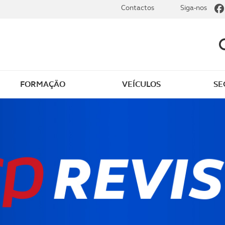
Contactos
Siga-nos
FORMAÇÃO
VEÍCULOS
SE
dade
Clássicos
mentos
Notícias do clube
s
Golfe
sts
Revista ACP Edição
impressa
rto