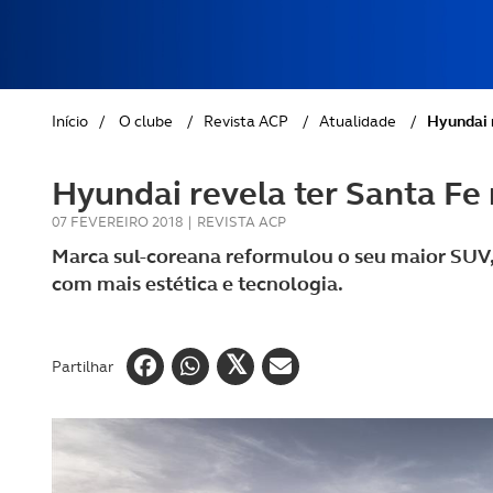
REVISTA ACP
PETS
SOBRE O ACP SEGUROS
CLÁSSICOS
Início
/
O clube
/
Revista ACP
/
Atualidade
/
Hyundai r
GOLFE
Hyundai revela ter Santa Fe 
AUTOCARAVANISMO
07 FEVEREIRO 2018
|
REVISTA ACP
Marca sul-coreana reformulou o seu maior SUV, 
com mais estética e tecnologia.
Partilhar