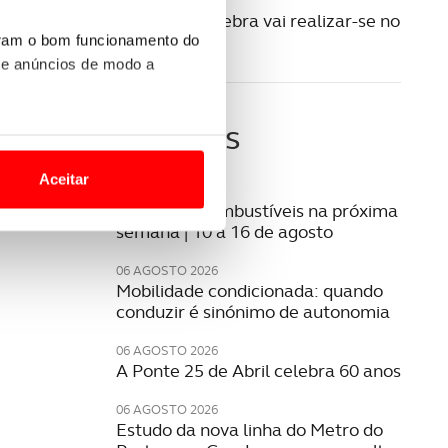
22 AGOSTO 2022
Salão de Genebra vai realizar-se no
Qatar
uram o bom funcionamento do
 e anúncios de modo a
Últimas
o nesses termos e a todo o
site.
Aceitar
07 AGOSTO 2026
Preço dos combustíveis na próxima
 para lhe proporcionar
semana | 10 a 16 de agosto
site.
06 AGOSTO 2026
e e de análise, com parceiros
Mobilidade condicionada: quando
conduzir é sinónimo de autonomia
06 AGOSTO 2026
apenas com o seu
A Ponte 25 de Abril celebra 60 anos
estar.
06 AGOSTO 2026
 na sua experiência de
Estudo da nova linha do Metro do