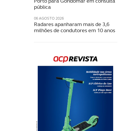
Porto para Gondomar em consulta
pública
06 AGOSTO 2026
Radares apanharam mais de 3,6
milhões de condutores em 10 anos
Rev
202