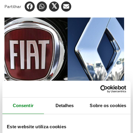
Partilhar
O
Grupo Renault
recebeu uma proposta da
FCA
Consentir
Detalhes
Sobre os cookies
(Fiat Chrysler Automobiles) sobre uma potencial
fusão a 50/50
entre o Grupo Renault e a FCA. A
concretizar-se, esta união dos italianos com os
Este website utiliza cookies
franceses daria origem ao
terceiro maior fabricante