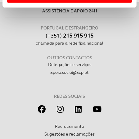
Usamos cookies para melhorar a sua experiência digital,
ASSISTÊNCIA E APOIO 24H
personalizar conteúdos e anúncios, para lhe proporcionar
funcionalidades de redes sociais, bem como para
analisar dados de navegação no nosso website.
PORTUGAL E ESTRANGEIRO
(+351)
215 915 915
Adicionalmente partilhamos informação, relativa à sua
chamada para a rede fixa nacional
utilização do nosso site de publicidade e de análise, com
parceiros e organizações na UE e em países terceiros.
OUTROS CONTACTOS
Delegações e serviços
O ACP garantirá que as transferências internacionais de
apoio.socio@acp.pt
dados pessoais serão realizadas apenas com o seu
consentimento e quando tal se afigure estritamente
necessário no contexto dos serviços a prestar.
REDES SOCIAIS
Realçamos que o bloqueio de certo tipo de Cookies e
tecnologias similares pode ter impacto na sua
experiência de navegação no Website e nos serviços
Recrutamento
disponibilizados.
Sugestões e reclamações