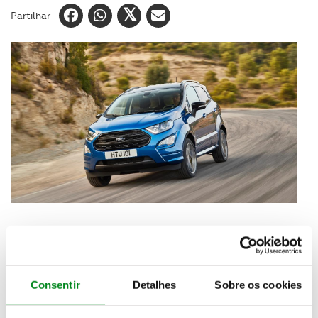
Partilhar
A
Ford
vai revelar pela primeira vez num salão
europeu, em
Frankfurt
, os novos
Ford Mustang
, o
SUV EcoSport
(na foto), pickup
Ranger Black
Consentir
Detalhes
Sobre os cookies
Edition
e o
Tourneo Custom
. Nesta mostra, a marca
exibirá a diversidade da sua
gama europeia
de