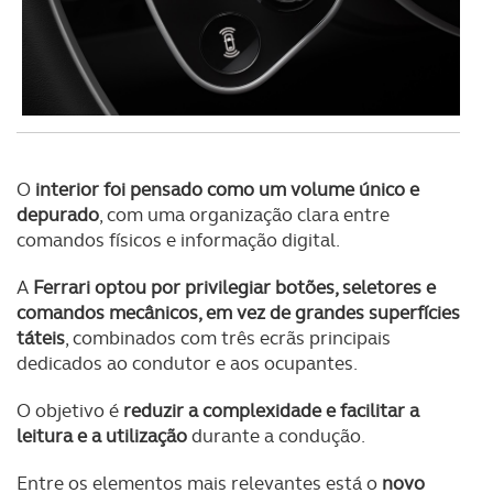
tecnologias similares pode ter impacto na sua
experiência de navegação no Website e nos serviços
disponibilizados.
Consulte a política de cookies do site.
O
interior foi pensado como um volume único e
depurado
, com uma organização clara entre
comandos físicos e informação digital.
A
Ferrari optou por privilegiar botões, seletores e
comandos mecânicos, em vez de grandes superfícies
táteis
, combinados com três ecrãs principais
dedicados ao condutor e aos ocupantes.
O objetivo é
reduzir a complexidade e facilitar a
leitura e a utilização
durante a condução.
Entre os elementos mais relevantes está o
novo