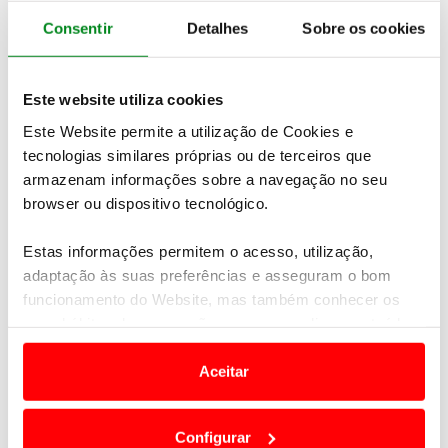
as soluções propostas respeitam os requisitos
Consentir
Detalhes
Sobre os cookies
técnicos e regulamentares de um automóvel de
produção.
Este website utiliza cookies
Este Website permite a utilização de Cookies e
tecnologias similares próprias ou de terceiros que
armazenam informações sobre a navegação no seu
browser ou dispositivo tecnológico.
Estas informações permitem o acesso, utilização,
adaptação às suas preferências e asseguram o bom
funcionamento do Website, mas também conhecer os
seus hábitos de navegação para personalizar conteúdos
e anúncios de modo a promover produtos e/ou serviços.
Aceitar
Em alguns casos, a utilização destas tecnologias
dependem do seu consentimento, definindo nesses
Configurar
termos e a todo o tempo as suas preferências e limitando