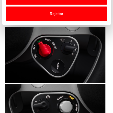
o acesso a informações durante a navegação no
Website.
Rejeitar
Usamos cookies para melhorar a sua experiência digital,
personalizar conteúdos e anúncios, para lhe proporcionar
funcionalidades de redes sociais, bem como para
analisar dados de navegação no nosso website.
Adicionalmente partilhamos informação, relativa à sua
utilização do nosso site de publicidade e de análise, com
parceiros e organizações na UE e em países terceiros.
O ACP garantirá que as transferências internacionais de
dados pessoais serão realizadas apenas com o seu
consentimento e quando tal se afigure estritamente
necessário no contexto dos serviços a prestar.
Realçamos que o bloqueio de certo tipo de Cookies e