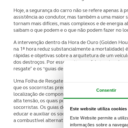
Hoje, a segurança do carro não se refere apenas à 
assistência ao condutor, mas também a uma maior s
tornam mais difíceis, mais complexos e de energia al
saibam o que podem e o que não podem fazer no loc
A intervenção dentro da Hora de Ouro (Golden Hou
na 1ª hora reduz substancialmente a mortalidade) é 
rápidas e objetivas sobre a arquitetura de um veíc
dos destroços. Por esse motivo, os fabricantes de 
resgate” e os “guias de resposta a emergências”.
Uma Folha de Resgate é uma página de resumo padr
que os socorristas precisam para realizar a extração
Consentir
localização de componentes (por exemplo, airbags e 
alta tensão, os quais podem representar um risco p
socorristas. Os guias de resposta a emergências do
Este website utiliza cookies
educar e auxiliar os socorristas durante o treiname
Este Website permite a utili
a combustível alternativo.
informações sobre a navegaç