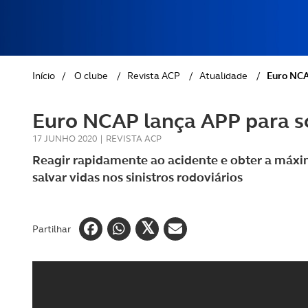
REVISTA ACP
PETS
SOBRE O ACP SEGUROS
CLÁSSICOS
Início
/
O clube
/
Revista ACP
/
Atualidade
/
Euro NCA
GOLFE
Euro NCAP lança APP para s
AUTOCARAVANISMO
17 JUNHO 2020
|
REVISTA ACP
Reagir rapidamente ao acidente e obter a máxim
salvar vidas nos sinistros rodoviários
Partilhar