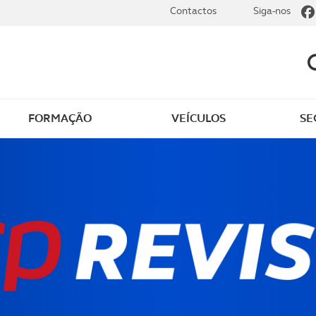
Contactos
Siga-nos
FORMAÇÃO
VEÍCULOS
SE
dade
Clássicos
mentos
Notícias do clube
s
Golfe
sts
Revista ACP Edição
impressa
rto