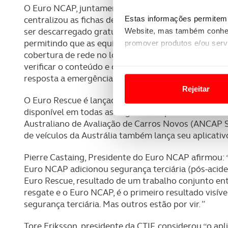
O Euro NCAP, juntamente com a Associação Internaci
Estas informações permitem 
centralizou as fichas de resgate dos fabricantes num
ser descarregado gratuitamente e está disponível pa
Website, mas também conhec
permitindo que as equipas de resgate acessem às
promover produtos e/ou serv
cobertura de rede no local do acidente. Para todos 
verificar o conteúdo e compartilhar as fichas de re
Em alguns casos, a utilizaç
resposta a emergências para novos veículos energét
tempo as suas preferências 
Rejeitar
O Euro Rescue é lançado em inglês, francês, alemão e
Usamos cookies para melhorar
disponível em todas as línguas europeias. O uso do 
funcionalidades de redes so
Australiano de Avaliação de Carros Novos (ANCAP 
de veículos da Austrália também lança seu aplicat
Adicionalmente partilhamos i
e organizações na UE e em p
Pierre Castaing, Presidente do Euro NCAP afirmou:
Euro NCAP adicionou segurança terciária (pós-aciden
O ACP garantirá que as tran
Euro Rescue, resultado de um trabalho conjunto ent
consentimento e quando tal s
resgate e o Euro NCAP, é o primeiro resultado visí
segurança terciária. Mas outros estão por vir. ”
Realçamos que o bloqueio de 
Tore Eriksson, presidente da CTIF, considerou “o 
navegação no Website e nos 