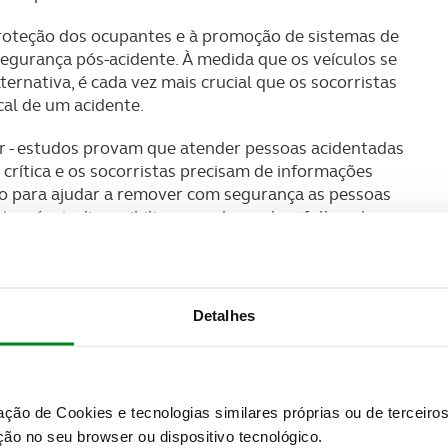
proteção dos ocupantes e à promoção de sistemas de
egurança pós-acidente. À medida que os veículos se
ternativa, é cada vez mais crucial que os socorristas
al de um acidente.
r - estudos provam que atender pessoas acidentadas
crítica e os socorristas precisam de informações
ulo para ajudar a remover com segurança as pessoas
automóveis disponibilizam as chamadas “folhas de
onizada que contém todas as informações cruciais
 de ocupantes com rapidez e segurança. Isso inclui a
Detalhes
pré-tensionadores) e cabos e baterias elétricos de
ara os ocupantes presos e para os próprios
 fabricante contêm instruções mais detalhadas para
nto e são particularmente importantes para veículos
zação de Cookies e tecnologias similares próprias ou de tercei
ão no seu browser ou dispositivo tecnológico.