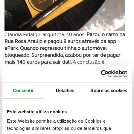
Cláudia Fidalgo, arquiteta, 40 anos.
Parou o carro na
Rua Rosa Araújo e pagou 8 euros através da app
ePark. Quando regressou tinha o automóvel
bloqueado. Surpreendida, acabou por ter de pagar
mais 140 euros para sair dali.
A conclusão é
generalizada: "Estes sinais não se distinguem dos
outros. Pensava que estava a fazer tudo bem, mas
afinal não", lamenta a arquiteta. As próprias
brigadas da EMEL admitem que a situação é uma
Consentir
Detalhes
Sobre os cookies
"ratoeira" mas defendem-se com a falta de sinais
alternativos e devidamente esclarecedores para
evitar esta situação.
Este website utiliza cookies
Este Website permite a utilização de Cookies e
tecnologias similares próprias ou de terceiros que