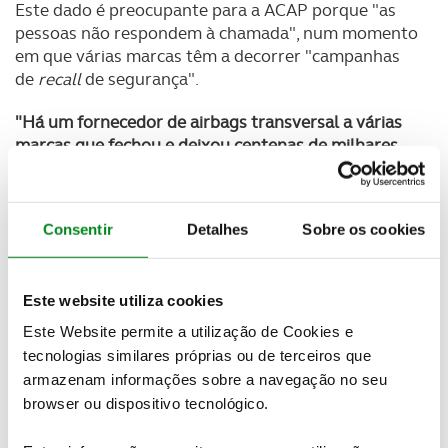
Este dado é preocupante para a ACAP porque "as
pessoas não respondem à chamada", num momento
em que várias marcas têm a decorrer "campanhas
de
recall
de segurança".
"Há um fornecedor de airbags transversal a várias
marcas que fechou e deixou centenas de milhares
de airbags [instalados nos automóveis] com defeito.
Isto pode ser muito grave para a pessoa que conduz
o veículo e há necessidade de corrigir esse defeito",
Consentir
Detalhes
Sobre os cookies
alerta Helder Pedro.
O responsável da ACAP refere-se aos airbags
Este website utiliza cookies
defeituosos da japonesa Takata, que levou a um dos
maiores
recalls
de segurança da indústria
Este Website permite a utilização de Cookies e
automóvel.
O ACP diz-lhe aqui que marcas e
tecnologias similares próprias ou de terceiros que
modelos estão em causa e como deve proceder.
armazenam informações sobre a navegação no seu
browser ou dispositivo tecnológico.
O grande problema é que os carros são,
frequentemente, revendidos entre particulares e,