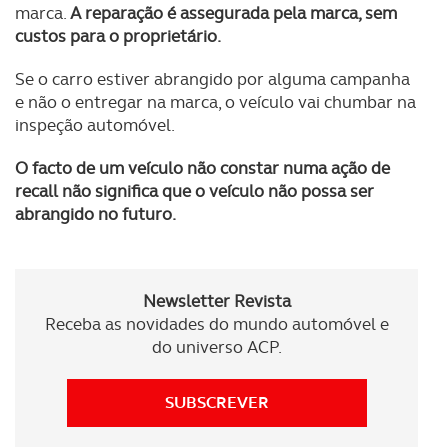
marca.
A reparação é assegurada pela marca, sem
parceiros e organizações na UE e em países terceiros.
custos para o proprietário.
O ACP garantirá que as transferências internacionais de
Se o carro estiver abrangido por alguma campanha
dados pessoais serão realizadas apenas com o seu
e não o entregar na marca, o veículo vai chumbar na
consentimento e quando tal se afigure estritamente
inspeção automóvel.
necessário no contexto dos serviços a prestar.
O facto de um veículo não constar numa ação de
Realçamos que o bloqueio de certo tipo de Cookies e
recall não significa que o veículo não possa ser
tecnologias similares pode ter impacto na sua
abrangido no futuro.
experiência de navegação no Website e nos serviços
disponibilizados.
Newsletter Revista
Consulte a política de cookies do site.
Receba as novidades do mundo automóvel e
do universo ACP.
SUBSCREVER