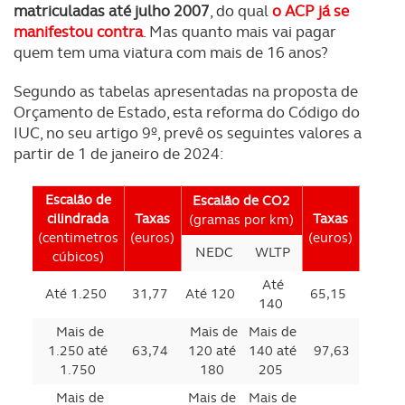
matriculadas até julho 2007
, do qual
o ACP já se
manifestou contra
. Mas quanto mais vai pagar
quem tem uma viatura com mais de 16 anos?
Segundo as tabelas apresentadas na proposta de
Orçamento de Estado, esta reforma do Código do
IUC, no seu artigo 9º, prevê os seguintes valores a
partir de 1 de janeiro de 2024:
Escalão de
Escalão de CO2
cilindrada
Taxas
Taxas
(gramas por km)
(centimetros
(euros)
(euros)
NEDC
WLTP
cúbicos)
Até
Até 1.250
31,77
Até 120
65,15
140
Mais de
Mais de
Mais de
1.250 até
63,74
120 até
140 até
97,63
1.750
180
205
Mais de
Mais de
Mais de