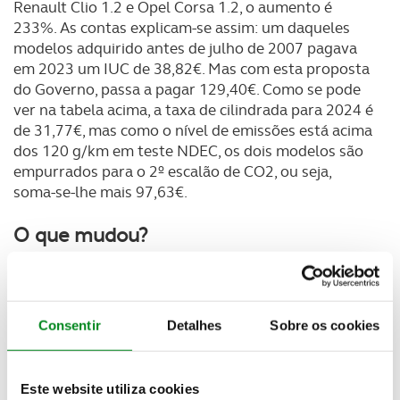
Renault Clio 1.2 e Opel Corsa 1.2, o aumento é
233%. As contas explicam-se assim: um daqueles
modelos adquirido antes de julho de 2007 pagava
em 2023 um IUC de 38,82€. Mas com esta proposta
do Governo, passa a pagar 129,40€. Como se pode
ver na tabela acima, a taxa de cilindrada para 2024 é
de 31,77€, mas como o nível de emissões está acima
dos 120 g/km em teste NDEC, os dois modelos são
empurrados para o 2º escalão de CO2, ou seja,
soma-se-lhe mais 97,63€.
O que mudou?
Os
veículos anteriores a 1 de julho de 2007 tiveram
uma tributação mais elevada no momento da
aquisição
, através do antigo imposto automóvel, e
Consentir
Detalhes
Sobre os cookies
após 1 de julho de 2007 a legislação foi alterada,
passando essa carga fiscal do momento da
aquisição para a sua vida útil. O
IUC das viaturas
Este website utiliza cookies