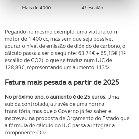
personalizar conteúdos e anúncios, para lhe proporcionar
Mais de 4000
4º escalão
funcionalidades de redes sociais, bem como para
analisar dados de navegação no nosso website.
Adicionalmente partilhamos informação, relativa à sua
Pegando no mesmo exemplo, uma viatura com
motor de 1.400 cc, mas sem que seja possível
utilização do nosso site de publicidade e de análise, com
apurar o nível de emissão de dióxido de carbono, o
parceiros e organizações na UE e em países terceiros.
cálculo passa a ser o seguinte: 63,74€ + 65,15€ (1º
escalão de CO2), o que se traduz num IUC de
O ACP garantirá que as transferências internacionais de
128,89€, representando um aumento 113%.
dados pessoais serão realizadas apenas com o seu
consentimento e quando tal se afigure estritamente
Fatura mais pesada a partir de 2025
necessário no contexto dos serviços a prestar.
No próximo ano, o aumento é de 25 euros
. Uma
Realçamos que o bloqueio de certo tipo de Cookies e
subida controlada, através de uma norma
tecnologias similares pode ter impacto na sua
transitória, mas que o Governo já fez saber e
experiência de navegação no Website e nos serviços
inscreveu na proposta de Orçamento do Estado que
disponibilizados.
a fórmula de cálculo do IUC passa a integrar a
componente CO2.
Consulte a política de cookies do site.