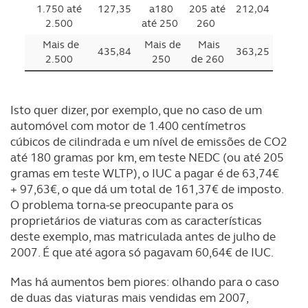
1.750 até
127,35
a180
205 até
212,04
2.500
até 250
260
Mais de
Mais de
Mais
435,84
363,25
2.500
250
de 260
Isto quer dizer, por exemplo, que no caso de um
automóvel com motor de 1.400 centímetros
cúbicos de cilindrada e um nível de emissões de CO2
até 180 gramas por km, em teste NEDC (ou até 205
gramas em teste WLTP), o IUC a pagar é de 63,74€
+ 97,63€, o que dá um total de 161,37€ de imposto.
O problema torna-se preocupante para os
proprietários de viaturas com as características
deste exemplo, mas matriculada antes de julho de
2007. É que até agora só pagavam 60,64€ de IUC.
Mas há aumentos bem piores: olhando para o caso
de duas das viaturas mais vendidas em 2007,