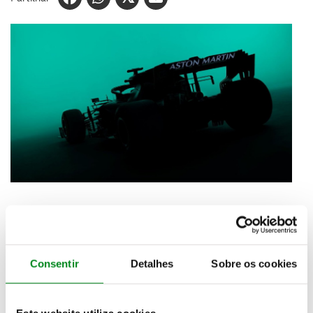
Depois da Aston Martin abandonar em 1961 a
Fórmula 1 na sequência de uma série de maus
resultados, a marca prepara-se para regressar
Consentir
Detalhes
Sobre os cookies
àquela competição já este ano ao participar no
Campeonato do Mundo. E vai fazê-lo com o novo
AMR1 que será pilotado pelo tetracampeão de
Este website utiliza cookies