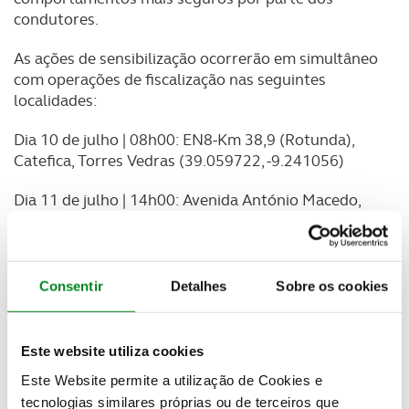
condutores.
As ações de sensibilização ocorrerão em simultâneo
com operações de fiscalização nas seguintes
localidades:
Dia 10 de julho | 08h00: EN8-Km 38,9 (Rotunda),
Catefica, Torres Vedras (39.059722, -9.241056)
Dia 11 de julho | 14h00: Avenida António Macedo,
Braga (41.543464, -8.439830)
Dia 12 de julho | 08h00: EN1-Rotunda do Picoto,
Santa Maria da Feira (41.010245, -8.554971)
Consentir
Detalhes
Sobre os cookies
Dia 15 de julho | 14h00: Avenida Mendes Silva,
Coimbra (40.194439, -8.405701)
Este website utiliza cookies
Dia 16 de julho | 09h30: EN109-Km 147,2 – Guia,
Este Website permite a utilização de Cookies e
Pombal (39.923020, -8.809120)
tecnologias similares próprias ou de terceiros que