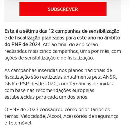
SUBSCREVER
Adicionalmente partilhamos informação, relativa à sua
utilização do nosso site de publicidade e de análise, com
parceiros e organizações na UE e em países terceiros.
Esta é a sétima das 12 campanhas de sensibilização
e de fiscalização planeadas para este ano no âmbito
O ACP garantirá que as transferências internacionais de
do PNF de 2024
. Até ao final do ano serão
dados pessoais serão realizadas apenas com o seu
realizadas mais cinco campanhas, uma por mês, com
consentimento e quando tal se afigure estritamente
ações de sensibilização e de fiscalização.
necessário no contexto dos serviços a prestar.
As campanhas inseridas nos planos nacionais de
fiscalização são realizadas anualmente pela ANSR,
Realçamos que o bloqueio de certo tipo de Cookies e
GNR e PSP, desde 2020, com temáticas definidas
tecnologias similares pode ter impacto na sua
com base nas recomendações europeias
experiência de navegação no Website e nos serviços
estabelecidas para cada um dos anos.
disponibilizados.
O PNF de 2023 consagrou como prioritários os
Consulte a política de cookies do site.
temas: Velocidade, Álcool, Acessórios de segurança
e Telemóvel.