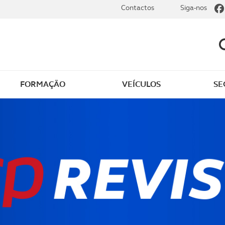
Contactos
Siga-nos
FORMAÇÃO
VEÍCULOS
SE
dade
Clássicos
mentos
Notícias do clube
s
Golfe
sts
Revista ACP Edição
impressa
rto