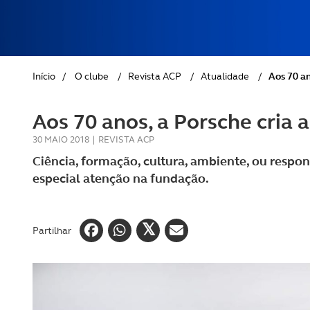
REVISTA ACP
PETS
SOBRE O ACP SEGUROS
CLÁSSICOS
Início
/
O clube
/
Revista ACP
/
Atualidade
/
Aos 70 an
GOLFE
Aos 70 anos, a Porsche cria 
AUTOCARAVANISMO
30 MAIO 2018
|
REVISTA ACP
Ciência, formação, cultura, ambiente, ou respo
especial atenção na fundação.
Partilhar