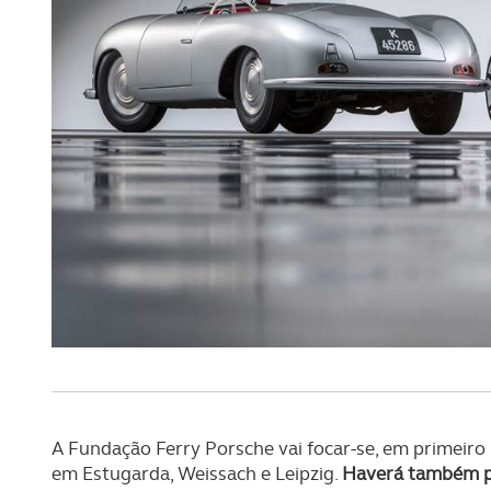
Realçamos que o bloqueio de 
navegação no Website e nos 
Consulte a política de cookie
A Fundação Ferry Porsche vai focar-se, em primeiro 
em Estugarda, Weissach e Leipzig.
Haverá também pr