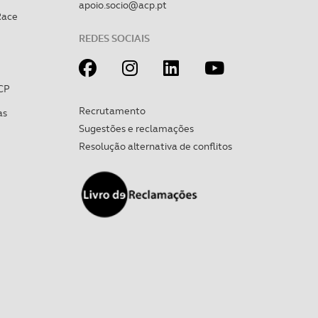
apoio.socio@acp.pt
Race
REDES SOCIAIS
CP
Recrutamento
as
Sugestões e reclamações
Resolução alternativa de conflitos