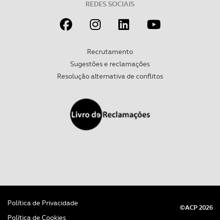
REDES SOCIAIS
utilização do nosso site de publicidade e de análise, com
parceiros e organizações na UE e em países terceiros.
O ACP garantirá que as transferências internacionais de
dados pessoais serão realizadas apenas com o seu
Recrutamento
consentimento e quando tal se afigure estritamente
Sugestões e reclamações
necessário no contexto dos serviços a prestar.
Resolução alternativa de conflitos
Realçamos que o bloqueio de certo tipo de Cookies e
tecnologias similares pode ter impacto na sua
experiência de navegação no Website e nos serviços
disponibilizados.
Consulte a política de cookies do site.
Política de Privacidade
©ACP 2026
Política de Cookies