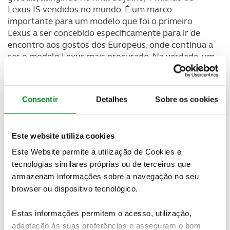
Lexus IS vendidos no mundo. É um marco
importante para um modelo que foi o primeiro
Lexus a ser concebido especificamente para ir de
encontro aos gostos dos Europeus, onde continua a
ser o modelo Lexus mais procurado. Na verdade, um
em cada cinco Lexus IS vendidos em todo o mundo
é vendido na Europa.
Consentir
Detalhes
Sobre os cookies
A intenção da Lexus quando concebeu o modelo IS
há dezassete anos era atrair novos clientes, e trazer
clientes mais jovens à marca; com um modelo de 4
Este website utiliza cookies
portas desportivo e compacto com um design
distinto, um motor 6 cilindros em linha de 2.0 litros,
Este Website permite a utilização de Cookies e
ágil e com uma condução envolvente graças à
tecnologias similares próprias ou de terceiros que
tração traseira.
armazenam informações sobre a navegação no seu
browser ou dispositivo tecnológico.
A atual, terceira geração marca o início de uma nova
era no modelo com a introdução, pela primeira vez,
Estas informações permitem o acesso, utilização,
da tecnologia Lexus Hybrid Drive. Desde o
adaptação às suas preferências e asseguram o bom