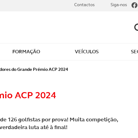
Contactos
Siga-nos
FORMAÇÃO
VEÍCULOS
SE
dade
Clássicos
dores do Grande Prémio ACP 2024
mentos
Notícias do clube
mio ACP 2024
s
Golfe
sts
Revista ACP Edição
de 126 golfistas por prova! Muita competição,
impressa
erdadeira luta até à final!
rto