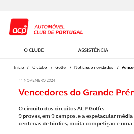
O CLUBE
ASSISTÊNCIA
SER SÓCIO
EM VIAGEM
CARTA DE CONDUÇÃO
COMPRAR CARRO
CASA E VEÍCULOS
VIAGENS
Atuali
Início
/
O clube
/
Golfe
/
Notícias e novidades
/
Vence
SOBRE O ACP
SAÚDE
CURSOS PESSOAIS
MANUTENÇÃO AUTOMÓVEL
PESSOAIS
WORKSHOPS HAPPY HOUR
11 NOVEMBRO 2024
Lança
Vencedores do Grande Pré
MOBILIDADE E SEGURANÇA
CASA
CURSOS PARA MENORES
FISCALIDADE
SAÚDE
ESTRADA FORA
Ensaio
RODOVIÁRIA
O circuito dos circuitos ACP Golfe.
JURÍDICA E DOCUMENTOS
CURSOS PARA PROFISSIONAIS
ELÉTRICOS
LAZER
CAMPISMO
Podca
9 provas, em 9 campos, e a espetacular média 
RESPONSABILIDADE SOCIAL E
centenas de birdies, muita competição e uma v
AMBIENTAL
DESCONTOS E POUPANÇA
CONDUTOR EM DIA
SIMULADORES
MONTANHISMO
Despo