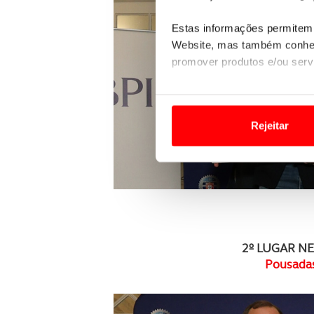
Estas informações permitem 
Website, mas também conhec
promover produtos e/ou serv
Em alguns casos, a utilizaç
tempo as suas preferências 
Rejeitar
Usamos cookies para melhorar
funcionalidades de redes so
Adicionalmente partilhamos i
e organizações na UE e em p
2º LUGAR NE
O ACP garantirá que as tran
Pousadas
consentimento e quando tal s
Realçamos que o bloqueio de 