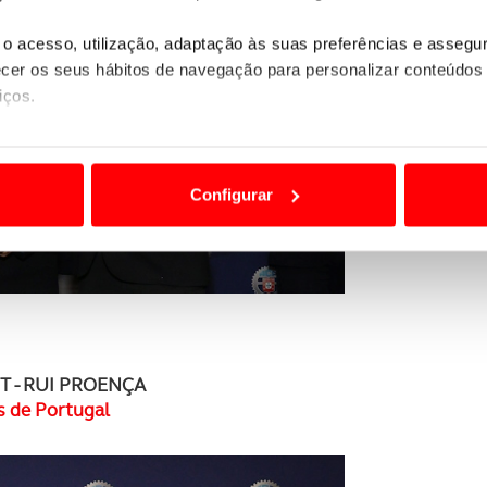
o acesso, utilização, adaptação às suas preferências e asseg
er os seus hábitos de navegação para personalizar conteúdos
iços.
ão destas tecnologias dependem do seu consentimento, definind
e limitando o acesso a informações durante a navegação no Web
Configurar
 a sua experiência digital, personalizar conteúdos e anúncios,
ciais, bem como para analisar dados de navegação no nosso web
nformação, relativa à sua utilização do nosso site de publicidad
aíses terceiros.
T - RUI PROENÇA
sferências internacionais de dados pessoais serão realizadas 
 de Portugal
e afigure estritamente necessário no contexto dos serviços a pr
certo tipo de Cookies e tecnologias similares pode ter impacto