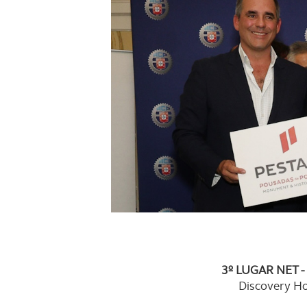
navegação no Website e nos 
Consulte a política de cookie
3º LUGAR NET -
Discovery H