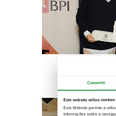
1º LUGAR NE
Consentir
Clu
Este website utiliza cookies
Este Website permite a utili
informações sobre a navegaç