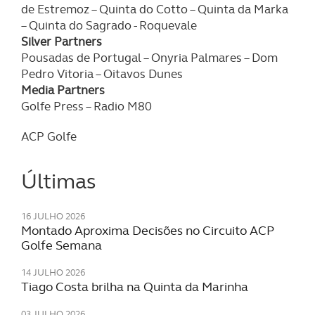
dados pessoais serão realizadas apenas com o seu
de Estremoz – Quinta do Cotto – Quinta da Marka
consentimento e quando tal se afigure estritamente
– Quinta do Sagrado - Roquevale
necessário no contexto dos serviços a prestar.
Silver Partners
Pousadas de Portugal – Onyria Palmares – Dom
Realçamos que o bloqueio de certo tipo de Cookies e
Pedro Vitoria – Oitavos Dunes
tecnologias similares pode ter impacto na sua
Media Partners
experiência de navegação no Website e nos serviços
Golfe Press – Radio M80
disponibilizados.
ACP Golfe
Consulte a política de cookies do site.
Últimas
16 JULHO 2026
Montado Aproxima Decisões no Circuito ACP
Golfe Semana
14 JULHO 2026
Tiago Costa brilha na Quinta da Marinha
03 JULHO 2026