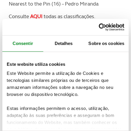
Nearest to the Pin (16) – Pedro Miranda
Consulte
AQUI
todas as classificações.
Veja todas as imagens do evento neste
LINK
Conheça em detalhe as classificações da ordem de
Consentir
Detalhes
Sobre os cookies
Mérito após a primeira prova
AQUI
Ordem de Mérito ACP / BPI / Clube Viajar 2018
Este website utiliza cookies
Gross
Este Website permite a utilização de Cookies e
1.
Tiago Costa – 100 pontos
tecnologias similares próprias ou de terceiros que
2. José Cândido Oliveira – 85 pontos
3. Miguel Rodrigues – 75 pontos
armazenam informações sobre a navegação no seu
browser ou dispositivo tecnológico.
Net
1.
Thomas Zinterl – 100 pontos
Estas informações permitem o acesso, utilização,
2. Augusto Morais – 85 pontos
adaptação às suas preferências e asseguram o bom
3. Carlos Fonseca – 75 pontos
funcionamento do Website, mas também conhecer os
seus hábitos de navegação para personalizar conteúdos