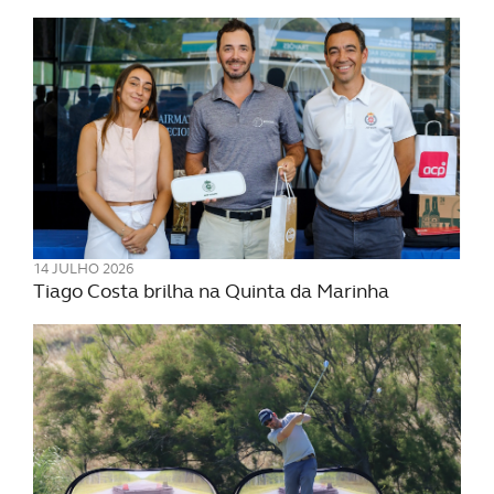
tecnologias similares pode ter impacto na sua
experiência de navegação no Website e nos serviços
disponibilizados.
Consulte a política de cookies do site.
14 JULHO 2026
Tiago Costa brilha na Quinta da Marinha