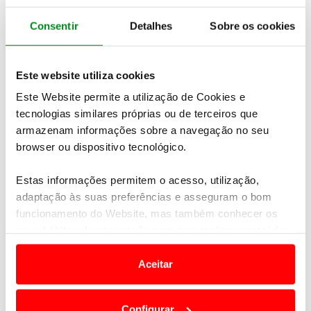
Consentir
Detalhes
Sobre os cookies
Este website utiliza cookies
Este Website permite a utilização de Cookies e
tecnologias similares próprias ou de terceiros que
armazenam informações sobre a navegação no seu
Consulte aqui
todas as classificações
browser ou dispositivo tecnológico.
Veja
todas as imagens do evento
Estas informações permitem o acesso, utilização,
Apoios
:
adaptação às suas preferências e asseguram o bom
BPI
funcionamento do Website, mas também conhecer os
ACP SEGUROS – LEASEPLAN – WIDEX – BP – ACP
seus hábitos de navegação para personalizar conteúdos
AUTOS BATERIAS
e anúncios de modo a promover produtos e/ou serviços.
ÁGUA DO LUSO – HEINEKEN – DHM GOLFE –
Aceitar
QUINTA DO VALE
Em alguns casos, a utilização destas tecnologias
ON THE GREEN
–
HL GROUP REAL ESTATE
–
dependem do seu consentimento, definindo nesses
C.SANTOS VP
Configurar